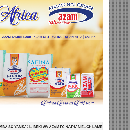
KI WA AZAM FC NATHANIEL CHILAMBO
NI HISPANIA MABINGWA WA D