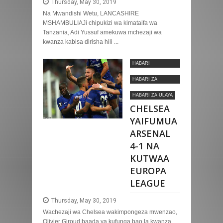
Thursday, May 30, 2019
Na Mwandishi Wetu, LANCASHIRE
MSHAMBULIAJi chipukizi wa kimataifa wa
Tanzania, Adi Yussuf amekuwa mchezaji wa
kwanza kabisa dirisha hili ...
HABARI
MOTOMOTO
HABARI ZA
KIMATAIFA
HABARI ZA ULAYA
CHELSEA
YAIFUMUA
ARSENAL
4-1 NA
KUTWAA
EUROPA
LEAGUE
Thursday, May 30, 2019
Wachezaji wa Chelsea wakimpongeza mwenzao,
Olivier Giroud baada ya kufunga bao la kwanza