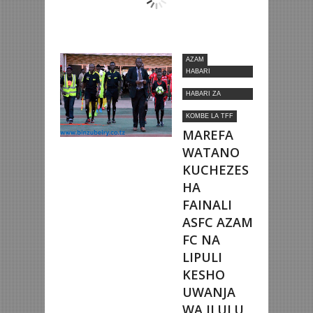
AZAM
HABARI
MOTOMOTO
HABARI ZA
NYUMBANI
KOMBE LA TFF
MAREFA
WATANO
KUCHEZES
HA
FAINALI
ASFC AZAM
FC NA
LIPULI
KESHO
UWANJA
WA ILULU