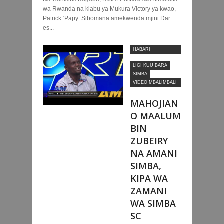
wa Rwanda na klabu ya Mukura Victory ya kwao,
Patrick ‘Papy’ Sibomana amekwenda mjini Dar
es...
HABARI
MOTOMOTO
LIGI KUU BARA
SIMBA
VIDEO MBALIMBALI
ZA SOKA
MAHOJIAN
O MAALUM
BIN
ZUBEIRY
NA AMANI
SIMBA,
KIPA WA
ZAMANI
WA SIMBA
SC