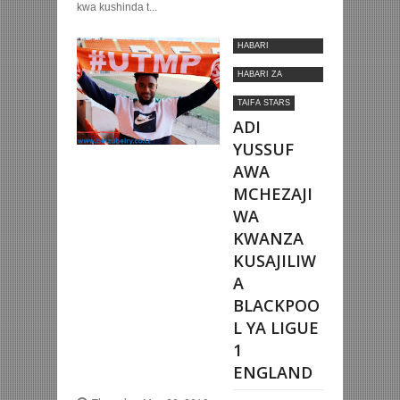
kwa kushinda t...
HABARI
MOTOMOTO
HABARI ZA
NYUMBANI
TAIFA STARS
ADI
YUSSUF
AWA
MCHEZAJI
WA
KWANZA
KUSAJILIW
A
BLACKPOO
L YA LIGUE
1
ENGLAND