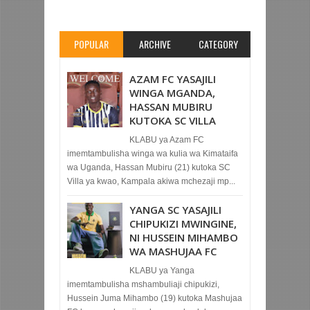
POPULAR
ARCHIVE
CATEGORY
AZAM FC YASAJILI
WINGA MGANDA,
HASSAN MUBIRU
KUTOKA SC VILLA
KLABU ya Azam FC
imemtambulisha winga wa kulia wa Kimataifa
wa Uganda, Hassan Mubiru (21) kutoka SC
Villa ya kwao, Kampala akiwa mchezaji mp...
YANGA SC YASAJILI
CHIPUKIZI MWINGINE,
NI HUSSEIN MIHAMBO
WA MASHUJAA FC
KLABU ya Yanga
imemtambulisha mshambuliaji chipukizi,
Hussein Juma Mihambo (19) kutoka Mashujaa