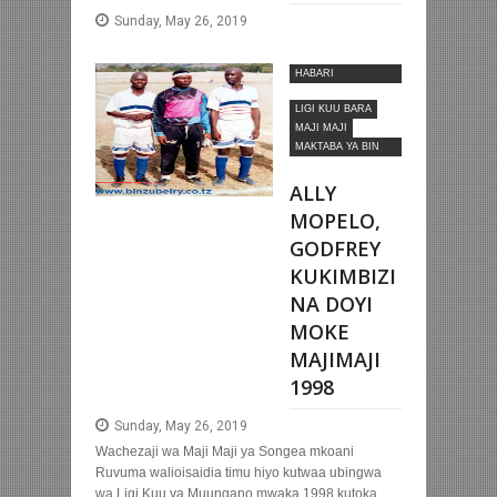
Sunday, May 26, 2019
HABARI
MOTOMOTO
LIGI KUU BARA
MAJI MAJI
MAKTABA YA BIN
ZUBEIRY
ALLY
MOPELO,
GODFREY
KUKIMBIZI
NA DOYI
MOKE
MAJIMAJI
1998
Sunday, May 26, 2019
Wachezaji wa Maji Maji ya Songea mkoani
Ruvuma walioisaidia timu hiyo kutwaa ubingwa
wa Ligi Kuu ya Muungano mwaka 1998 kutoka