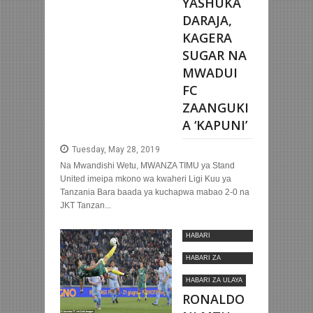
YASHUKA
DARAJA,
KAGERA
SUGAR NA
MWADUI
FC
ZAANGUKI
A ‘KAPUNI’
Tuesday, May 28, 2019
Na Mwandishi Wetu, MWANZA TIMU ya Stand
United imeipa mkono wa kwaheri Ligi Kuu ya
Tanzania Bara baada ya kuchapwa mabao 2-0 na
JKT Tanzan...
HABARI
MOTOMOTO
HABARI ZA
KIMATAIFA
HABARI ZA ULAYA
RONALDO