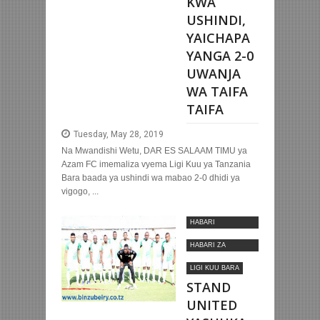
KWA
USHINDI,
YAICHAPA
YANGA 2-0
UWANJA
WA TAIFA
TAIFA
Tuesday, May 28, 2019
Na Mwandishi Wetu, DAR ES SALAAM TIMU ya
Azam FC imemaliza vyema Ligi Kuu ya Tanzania
Bara baada ya ushindi wa mabao 2-0 dhidi ya
vigogo, ...
HABARI
MOTOMOTO
HABARI ZA
NYUMBANI
LIGI KUU BARA
STAND
UNITED