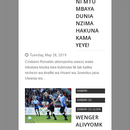
NI MTU
MBAYA
DUNIA
NZIMA
HAKUNA
KAMA
YEYE!
Tuesday, May 28, 2019
Cristiano Ronaldo akionyesha uwezo wake
mkubwa kisoka kwa kubinuka tik tak katika
mchezo wa kirafiki wa Hisani wa Juventus jana
Uwanja wa...
HABARI
MOTOMOTO
HABARI ZA
KIMATAIFA
HABARI ZA ULAYA
WENGER
ALIVYOMK