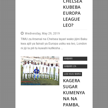
CHELSEA
KUBEBA
EUROPA
LEAGUE
LEO?
Wednesday, May 29, 2019
TIMU za Arsenal na Chelsea tayari wako jijini Baku
kwa ajili ya fainali ya Europa usiku wa leo, London
ni jiji la pili tu kuwahi kufikisha ...
HABARI
MOTOMOTO
HABARI ZA
NYUMBANI
LIGI KUU BARA
KAGERA
SUGAR
KUMENYA
NA NA
PAMBA,