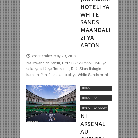
HOTELI YA
WHITE
SANDS
MAANDALI
ZI YA
AFCON
Wednesday, May 29, 2019
Na Mwandishi Wetu, DAR ES SALAAM TIMU ya
soka ya taifa ya Tanzania, Taifa Stars itaingia
kambini Juni 1 katika hoteli ya White Sands mjini...
HABARI
MOTOMOTO
HABARI ZA
KIMATAIFA
HABARI ZA ULAYA
NI
ARSENAL
AU