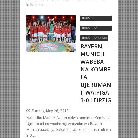
kulia ni m...
HABARI
MOTOMOTO
HABARI ZA
KIMATAIFA
HABARI ZA ULAYA
BAYERN
MUNICH
WABEBA
NA KOMBE
LA
UJERUMAN
I, WAIPIGA
3-0 LEIPZIG
Sunday, May 26, 2019
Nahodha Manuel Neuer akiwa ameinua Kombe la
Ujerumani na wachezaji wenzake wa Bayern
Munich baada ya kukabidhiwa kufuatia ushindi wa
3-0 ...