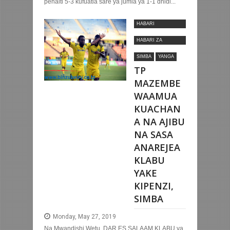
penalti 5-3 kufuatia sare ya jumla ya 1-1 dhidi...
HABARI
MOTOMOTO
HABARI ZA
NYUMBANI
SIMBA
YANGA
TP
MAZEMBE
WAAMUA
KUACHAN
A NA AJIBU
NA SASA
ANAREJEA
KLABU
YAKE
KIPENZI,
SIMBA
Monday, May 27, 2019
Na Mwandishi Wetu, DAR ES SALAAM KLABU ya