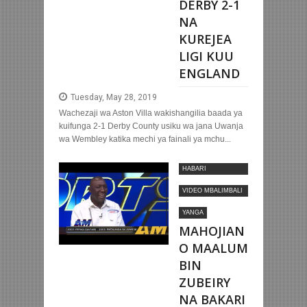
DERBY 2-1
NA
KUREJEA
LIGI KUU
ENGLAND
Tuesday, May 28, 2019
Wachezaji wa Aston Villa wakishangilia baada ya
kuifunga 2-1 Derby County usiku wa jana Uwanja
wa Wembley katika mechi ya fainali ya mchu...
HABARI
MOTOMOTO
VIDEO MBALIMBALI
ZA SOKA
YANGA
MAHOJIAN
O MAALUM
BIN
ZUBEIRY
NA BAKARI