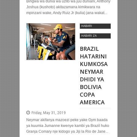
Bingwa wa dunia wa uzito wa juu duniani, Anthony
Joshua (kushoto) akitazamana kimikwara na
mpinzani wake, Andy Ruiz Jr (kulia) jana wakat...
HABARI
MOTOMOTO
HABARI ZA
KIMATAIFA
BRAZIL
HATARINI
KUMKOSA
NEYMAR
DHIDI YA
BOLIVIA
COPA
AMERICA
Friday, May 31, 2019
Neymar akifanya mazoezi peke yake Gym baada
ya kuumia Jumanne kwenye kambi ya Brazil huko
Granja Comary nje kidogo ya Jiji la Rio de Jane...