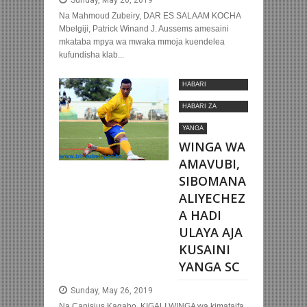
Sunday, May 26, 2019
Na Mahmoud Zubeiry, DAR ES SALAAM KOCHA
Mbelgiji, Patrick Winand J. Aussems amesaini
mkataba mpya wa mwaka mmoja kuendelea
kufundisha klab...
HABARI
MOTOMOTO
HABARI ZA
NYUMBANI
YANGA
WINGA WA
AMAVUBI,
SIBOMANA
ALIYECHEZ
A HADI
ULAYA AJA
KUSAINI
YANGA SC
Sunday, May 26, 2019
Na Canisius Kagabo, KIGALI WINGA wa kimataifa