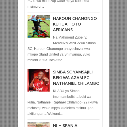
FC kuwa mchezaji wake mpya kuelekea
msimu uj...
HAROUN CHANONGO
KUTUA TOTO
AFRICANS
Na Mahmoud Zubeiry,
MWANZA WINGA wa Simba
SC, Haroun Chanongo anayecheza kwa
mkopo Stand United ya Shinyanga, yuko
mbioni kutua Toto Afric...
SIMBA SC YAMSAJILI
BEKI WA AZAM FC
NATHANIEL CHILAMBO
KLABU ya Simba
imemtambulisha beki wa
kulia, Nathaniel Raphael Chilambo (22) kuwa
mchezaji wake mpya kuelekea msimu ujao
akijiunga na Wekund...
NI HISPANIA