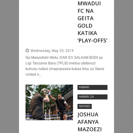
MWADUI
FC NA
GEITA
GOLD
KATIKA
‘PLAY-OFFS’
Wednesday, May 29, 2019
Na Mwandishi Wetu, DAR ES SALAAM BODI ya
Ligi Tanzania Bara (TPLB) imetoa ufafanuzi
kuhusu nafasi zinapopaswa kukaa timu za Stand
United n...
HABARI
MOTOMOTO
HABARI ZA
KIMATAIFA
NDONDI
JOSHUA
AFANYA
MAZOEZI