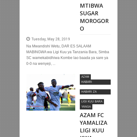
MTIBWA
SUGAR
MOROGOR
O
Tuesday, May 28, 2019
Na Mwandishi Wetu, DAR ES SALAAM
MABINGWA wa Ligi Kuu ya Tanzania Bara, Simba
SC wamekabidhiwa Kombe lao baada ya sare ya
0-0 na wenyeji, ...
AZAM
HABARI
MOTOMOTO
HABARI ZA
NYUMBANI
LIGI KUU BARA
YANGA
AZAM FC
YAMALIZA
LIGI KUU