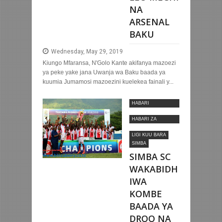
NA
ARSENAL
BAKU
Wednesday, May 29, 2019
Kiungo Mfaransa, N'Golo Kante akifanya mazoezi
ya peke yake jana Uwanja wa Baku baada ya
kuumia Jumamosi mazoezini kuelekea fainali y...
HABARI
MOTOMOTO
HABARI ZA
NYUMBANI
LIGI KUU BARA
SIMBA
SIMBA SC
WAKABIDH
IWA
KOMBE
BAADA YA
DROO NA