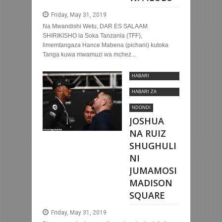
Friday, May 31, 2019
Na Mwandishi Wetu, DAR ES SALAAM
SHIRIKISHO la Soka Tanzania (TFF),
limemtangaza Hance Mabena (pichani) kutoka
Tanga kuwa mwamuzi wa mchez...
HABARI
MOTOMOTO
HABARI ZA
KIMATAIFA
NDONDI
JOSHUA
NA RUIZ
SHUGHULI
NI
JUMAMOSI
MADISON
SQUARE
Friday, May 31, 2019