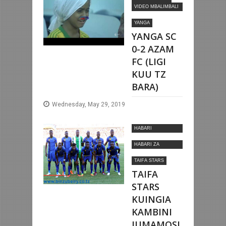
VIDEO MBALIMBALI
ZA SOKA
YANGA
YANGA SC
0-2 AZAM
FC (LIGI
KUU TZ
BARA)
Wednesday, May 29, 2019
HABARI
MOTOMOTO
HABARI ZA
NYUMBANI
TAIFA STARS
TAIFA
STARS
KUINGIA
KAMBINI
JUMAMOSI