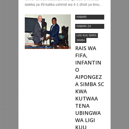
dakika ya 49 katika ushindi wa 4-1 dhidi ya timu...
HABARI
MOTOMOTO
HABARI ZA
NYUMBANI
LIGI KUU BARA
SIMBA
RAIS WA
FIFA,
INFANTIN
O
AIPONGEZ
A SIMBA SC
KWA
KUTWAA
TENA
UBINGWA
WA LIGI
KUU