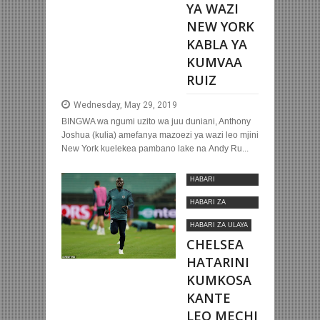
YA WAZI
NEW YORK
KABLA YA
KUMVAA
RUIZ
Wednesday, May 29, 2019
BINGWA wa ngumi uzito wa juu duniani, Anthony
Joshua (kulia) amefanya mazoezi ya wazi leo mjini
New York kuelekea pambano lake na Andy Ru...
HABARI
MOTOMOTO
HABARI ZA
KIMATAIFA
HABARI ZA ULAYA
CHELSEA
HATARINI
KUMKOSA
KANTE
LEO MECHI