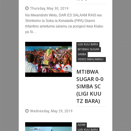
Thursday, May 30, 2019
Na Mwandishi Wetu, DAR ES SALAAM RAIS wa
Shirikisho la Soka la Kimataifa (FIFA) Gianni
Infantino ametuma salamu za pongezi kwa Klabu
ya Si...
LIGI KUU BARA
MTIBWA SUGAR
SIMBA
VIDEO MBALIMBALI
ZA SOKA
MTIBWA
SUGAR 0-0
SIMBA SC
(LIGI KUU
TZ BARA)
Wednesday, May 29, 2019
AZAM
LIGI KUU BARA