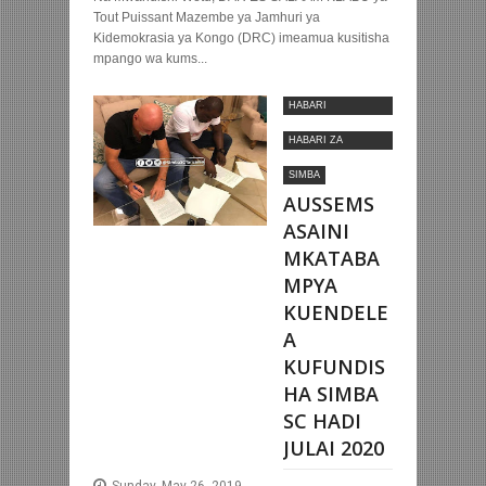
Tout Puissant Mazembe ya Jamhuri ya
Kidemokrasia ya Kongo (DRC) imeamua kusitisha
mpango wa kums...
HABARI
MOTOMOTO
HABARI ZA
NYUMBANI
SIMBA
AUSSEMS
ASAINI
MKATABA
MPYA
KUENDELE
A
KUFUNDIS
HA SIMBA
SC HADI
JULAI 2020