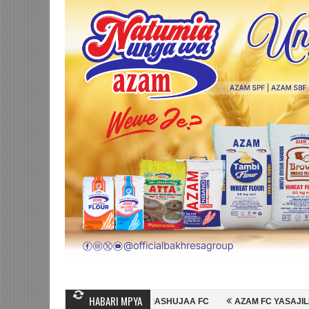
HABARI MPYA
 MIHAMBO WA MASHUJAA FC
AZAM FC YASAJILI WINGA MGANDA, HAS