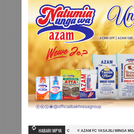
HABARI MPYA
A MASHUJAA FC
AZAM FC YASAJILI WINGA MGANDA, HASSAN MUBIRU