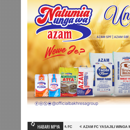
HABARI MPYA
O WA MASHUJAA FC
AZAM FC YASAJILI WINGA MGANDA, HASSAN MUB