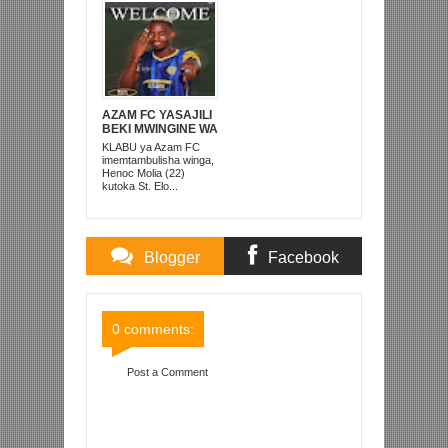
AZAM FC YASAJILI
BEKI MWINGINE WA
KATI MKONGO
KLABU ya Azam FC
KUTOKA LUPOPO
imemtambulisha winga,
Henoc Molia (22)
kutoka St. Elo...
Blogger
Facebook
Comments
Comments
0 comments:
Post a Comment
Item Reviewed:
TONOMBE MUKOKO
AWANG’ARISHA YANGA SC BUKOBA,
WAICHAPA KAGERA SUGAR 1-0 KAITABA