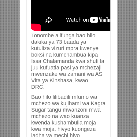
Tonombe alifunga bao hilo
dakika ya 73 baada ya
kutuliza vizuri mpra kwenye
boksi na kumchambua kipa
Issa Chalamanda kwa shuti la
juu kufuatia pasi ya mchezaji
mwenzake wa zamani wa AS
Vita ya Kinshasa, kwao
DRC.
Bao hilo lilibadili mfumo wa
mchezo wa kujihami wa Kagra
Sugar tangu mwanzoni mwa
mchezo na wao kuanza
kwenda kushambulia moja
kwa moja, hivyo kuongeza
ladha ya mechi hiyo.