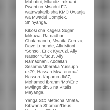
Mabatini, Mlandizi mkoani
Pwani na Mwadui FC
watawakaribisha KMC Uwanja
wa Mwadui Complex,
Shinyanga.
Kikosi cha Kagera Sugar
kilikuwa; Ramadhani
Chalamanda, Mwaita Gereza,
Davd Luhende, Ally Mtoni
‘Sonso’, Erick Kyaruzi, Ally
Nassor ‘Ufudu’, Ally
Ramadhani, Abdallah
Seseme/Mbaraka Yussuph
dk79, Hassan Mwaterema/
Nassoro Kapama dk87,
Mohamed Ibrahm ‘Mo’/Eric
Mwijage dk36 na Vitalis
Mayanga.
Yanga SC; Metacha Mnata,
Kibwana Shomari/Deus