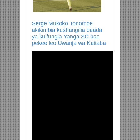
Serge Mukoko Tonombe
akikimbia kushangilia baada
ya kuifungia Yanga SC bao
pekee leo Uwanja wa Kaitaba