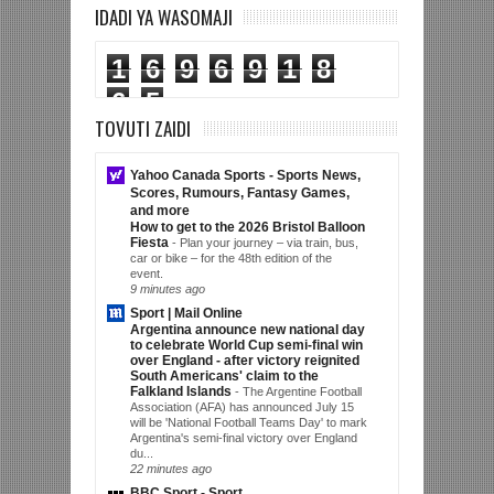
IDADI YA WASOMAJI
1
6
9
6
9
1
8
6
5
TOVUTI ZAIDI
Yahoo Canada Sports - Sports News,
Scores, Rumours, Fantasy Games,
and more
How to get to the 2026 Bristol Balloon
Fiesta
-
Plan your journey – via train, bus,
car or bike – for the 48th edition of the
event.
9 minutes ago
Sport | Mail Online
Argentina announce new national day
to celebrate World Cup semi-final win
over England - after victory reignited
South Americans' claim to the
Falkland Islands
-
The Argentine Football
Association (AFA) has announced July 15
will be 'National Football Teams Day' to mark
Argentina's semi-final victory over England
du...
22 minutes ago
BBC Sport - Sport