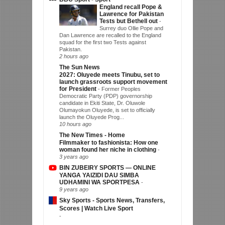
England recall Pope &
Lawrence for Pakistan
Tests but Bethell out
-
Surrey duo Ollie Pope and
Dan Lawrence are recalled to the England
squad for the first two Tests against
Pakistan.
2 hours ago
The Sun News
2027: Oluyede meets Tinubu, set to
launch grassroots support movement
for President
-
Former Peoples
Democratic Party (PDP) governorship
candidate in Ekiti State, Dr. Oluwole
Olumayokun Oluyede, is set to officially
launch the Oluyede Prog...
10 hours ago
The New Times - Home
Filmmaker to fashionista: How one
woman found her niche in clothing
-
3 years ago
BIN ZUBEIRY SPORTS — ONLINE
YANGA YAIZIDI DAU SIMBA
UDHAMINI WA SPORTPESA
-
9 years ago
Sky Sports - Sports News, Transfers,
Scores | Watch Live Sport
-