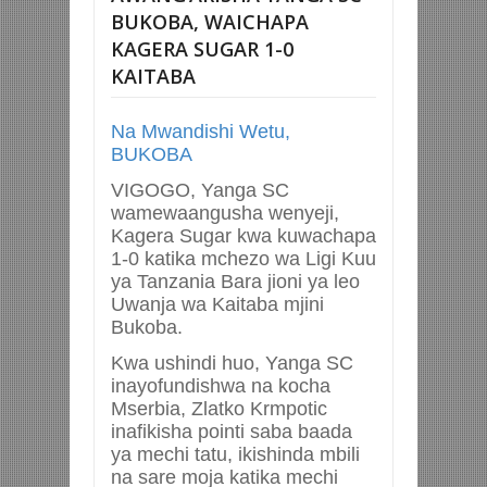
BUKOBA, WAICHAPA
KAGERA SUGAR 1-0
KAITABA
Na Mwandishi Wetu,
BUKOBA
VIGOGO, Yanga SC
wamewaangusha wenyeji,
Kagera Sugar kwa kuwachapa
1-0 katika mchezo wa Ligi Kuu
ya Tanzania Bara jioni ya leo
Uwanja wa Kaitaba mjini
Bukoba.
Kwa ushindi huo, Yanga SC
inayofundishwa na kocha
Mserbia, Zlatko Krmpotic
inafikisha pointi saba baada
ya mechi tatu, ikishinda mbili
na sare moja katika mechi