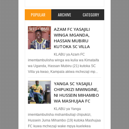
Rating:
5
Reviewed By:
Mahmoud Bin Zubeiry
POPULAR
ARCHIVE
CATEGORY
AZAM FC YASAJILI
WINGA MGANDA,
HASSAN MUBIRU
KUTOKA SC VILLA
KLABU ya Azam FC
imemtambulisha winga wa kulia wa Kimataifa
wa Uganda, Hassan Mubiru (21) kutoka SC
Villa ya kwao, Kampala akiwa mchezaji mp...
YANGA SC YASAJILI
CHIPUKIZI MWINGINE,
NI HUSSEIN MIHAMBO
WA MASHUJAA FC
KLABU ya Yanga
imemtambulisha mshambuliaji chipukizi,
Hussein Juma Mihambo (19) kutoka Mashujaa
FC kuwa mchezaji wake mpya kuelekea