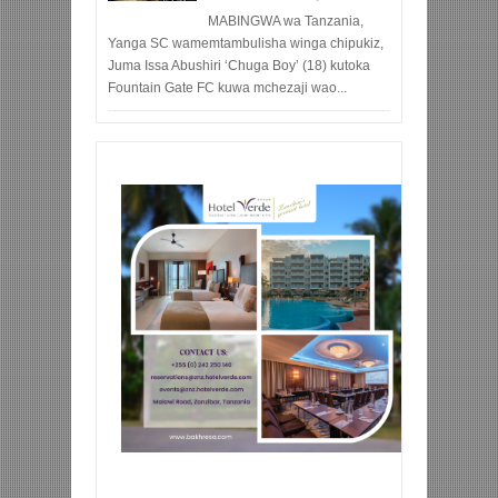
MABINGWA wa Tanzania,
Yanga SC wamemtambulisha winga chipukiz,
Juma Issa Abushiri ‘Chuga Boy’ (18) kutoka
Fountain Gate FC kuwa mchezaji wao...