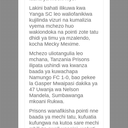
Lakini bahati ilikuwa kwa
Yanga SC leo waliofanikiwa
kujilinda vizuri na kumalizia
vyema mchezo huo
wakiondoka na pointi zote tatu
dhidi ya timu ya mzalendo,
kocha Mecky Mexime.
Mchezo uliotangulia leo
mchana, Tanzania Prisons
ilipata ushindi wa kwanza
baada ya kuwachapa
Namungo FC 1-0, bao pekee
la Gasper Mwaipasi dakika ya
47 Uwanja wa Nelson
Mandela, Sumbawanga
mkoani Rukwa.
Prisons wanafikisha pointi nne
baada ya mechi tatu, kufuatia
kufungwa na kutoa sare mechi