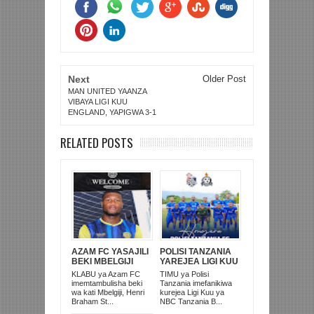
Next
Older Post
MAN UNITED YAANZA
VIBAYA LIGI KUU
ENGLAND, YAPIGWA 3-1
RELATED POSTS
AZAM FC YASAJILI
POLISI TANZANIA
BEKI MBELGIJI
YAREJEA LIGI KUU
ALIKUWA
BAADA YA
KLABU ya Azam FC
TIMU ya Polisi
ANACHEZA
KUISHUSHA
imemtambulisha beki
Tanzania imefanikiwa
AFRIKA KUSINI
TANZANIA
wa kati Mbelgiji, Henri
kurejea Ligi Kuu ya
PRISONS
Braham St...
NBC Tanzania B...