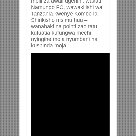
mbili za awali ugenini, wakati
Namungo FC, wawakilishi wa
Tanzania kwenye Kombe la
Shirikisho msimu huu –
wanabaki na pointi zao tatu
kufuatia kufungwa mechi
nyingine moja nyumbani na
kushinda moja.