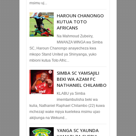
msimu uj...
HAROUN CHANONGO
KUTUA TOTO
AFRICANS
Na Mahmoud Zubeiry,
MWANZA WINGA wa Simba
SC, Haroun Chanongo anayecheza kwa
mkopo Stand United ya Shinyanga, yuko
mbioni kutua Toto Afric...
SIMBA SC YAMSAJILI
BEKI WA AZAM FC
NATHANIEL CHILAMBO
KLABU ya Simba
imemtambulisha beki wa
kulia, Nathaniel Raphael Chilambo (22) kuwa
mchezaji wake mpya kuelekea msimu ujao
akijiunga na Wekund...
YANGA SC YAUNDA