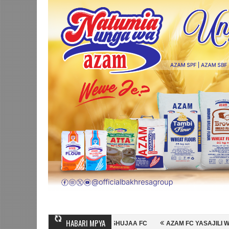
HABARI MPYA
HAMBO WA MASHUJAA FC
AZAM FC YASAJILI WINGA MGANDA, HASSAN