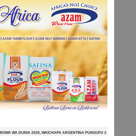
WAICHAPA ARGENTINA PUNGUFU 1-0
SIMBA SC YAMTAMBULISHA RASM