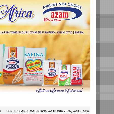
BINGWA WA DUNIA 2026, WAICHAPA ARGENTINA PUNGUFU 1-0
SIMBA