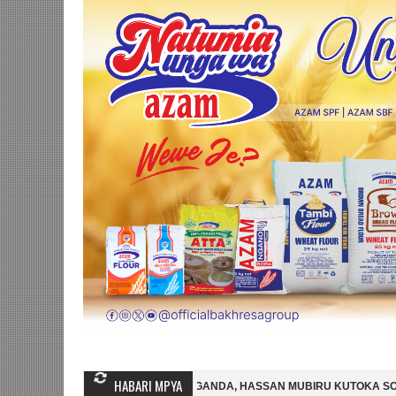
HABARI MPYA
JILI WINGA MGANDA, HASSAN MUBIRU KUTOKA SC VILLA
SIMBA SC 