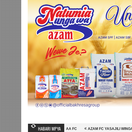
HABARI MPYA
MBO WA MASHUJAA FC
AZAM FC YASAJILI WINGA MGANDA, HASSAN MU