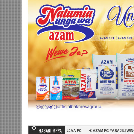
HABARI MPYA
MBO WA MASHUJAA FC
AZAM FC YASAJILI WINGA MGANDA, HASSAN MU