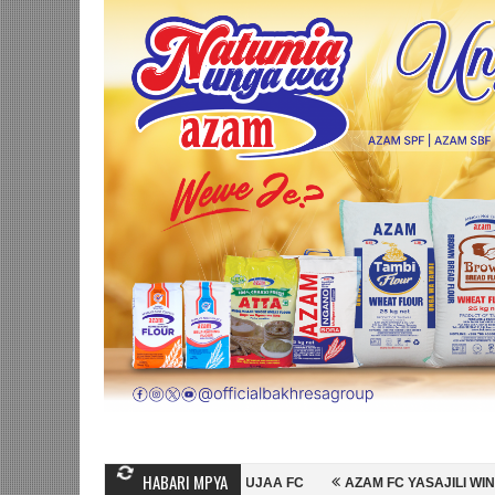
HABARI MPYA
MBO WA MASHUJAA FC
AZAM FC YASAJILI WINGA MGANDA, HASSAN M