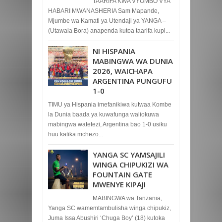
TAARIFA KWA VYOMBO VYA
HABARI MWANASHERIA Sam Mapande,
Mjumbe wa Kamati ya Utendaji ya YANGA –
(Utawala Bora) anapenda kutoa taarifa kupi...
NI HISPANIA
MABINGWA WA DUNIA
2026, WAICHAPA
ARGENTINA PUNGUFU
1-0
TIMU ya Hispania imefanikiwa kutwaa Kombe
la Dunia baada ya kuwafunga waliokuwa
mabingwa watetezi, Argentina bao 1-0 usiku
huu katika mchezo...
YANGA SC YAMSAJILI
WINGA CHIPUKIZI WA
FOUNTAIN GATE
MWENYE KIPAJI
MABINGWA wa Tanzania,
Yanga SC wamemtambulisha winga chipukiz,
Juma Issa Abushiri ‘Chuga Boy’ (18) kutoka