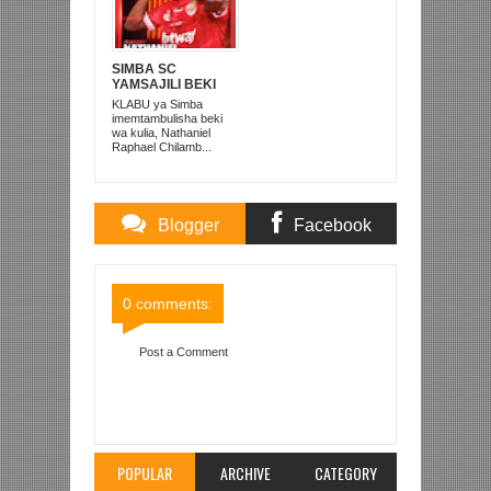
SIMBA SC
YAMSAJILI BEKI
WA AZAM FC
KLABU ya Simba
NATHANIEL
imemtambulisha beki
CHILAMBO
wa kulia, Nathaniel
Raphael Chilamb...
Blogger
Facebook
Comments
Comments
0 comments:
Post a Comment
Item Reviewed:
WAMBURA, BIN ZUBEIRY
WATEULIWA KAMATI YA KATIBA TASWA
Rating:
5
Reviewed By:
Mahmoud Bin Zubeiry
POPULAR
ARCHIVE
CATEGORY