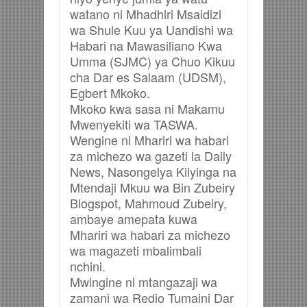
watano ni Mhadhiri Msaidizi
wa Shule Kuu ya Uandishi wa
Habari na Mawasiliano Kwa
Umma (SJMC) ya Chuo Kikuu
cha Dar es Salaam (UDSM),
Egbert Mkoko.
Mkoko kwa sasa ni Makamu
Mwenyekiti wa TASWA.
Wengine ni Mhariri wa habari
za michezo wa gazeti la Daily
News, Nasongelya Kilyinga na
Mtendaji Mkuu wa Bin Zubeiry
Blogspot, Mahmoud Zubeiry,
ambaye amepata kuwa
Mhariri wa habari za michezo
wa magazeti mbalimbali
nchini.
Mwingine ni mtangazaji wa
zamani wa Redio Tumaini Dar