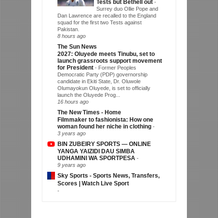
Tests but Bethell out
-
Surrey duo Ollie Pope and
Dan Lawrence are recalled to the England
squad for the first two Tests against
Pakistan.
8 hours ago
The Sun News
2027: Oluyede meets Tinubu, set to
launch grassroots support movement
for President
-
Former Peoples
Democratic Party (PDP) governorship
candidate in Ekiti State, Dr. Oluwole
Olumayokun Oluyede, is set to officially
launch the Oluyede Prog...
16 hours ago
The New Times - Home
Filmmaker to fashionista: How one
woman found her niche in clothing
-
3 years ago
BIN ZUBEIRY SPORTS — ONLINE
YANGA YAIZIDI DAU SIMBA
UDHAMINI WA SPORTPESA
-
9 years ago
Sky Sports - Sports News, Transfers,
Scores | Watch Live Sport
-