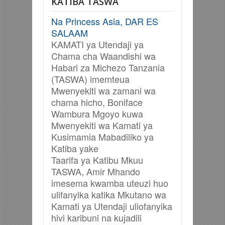
KATIBA TASWA
Na Princess Asia, DAR ES
SALAAM
KAMATI ya Utendaji ya
Chama cha Waandishi wa
Habari za Michezo Tanzania
(TASWA) imemteua
Mwenyekiti wa zamani wa
chama hicho, Boniface
Wambura Mgoyo kuwa
Mwenyekiti wa Kamati ya
Kusimamia Mabadiliko ya
Katiba yake
Taarifa ya Katibu Mkuu
TASWA, Amir Mhando
imesema kwamba uteuzi huo
ulifanyika katika Mkutano wa
Kamati ya Utendaji uliofanyika
hivi karibuni na kujadili