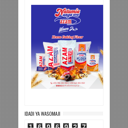
IDADI YA WASOMAJI
1
6
9
6
9
2
7