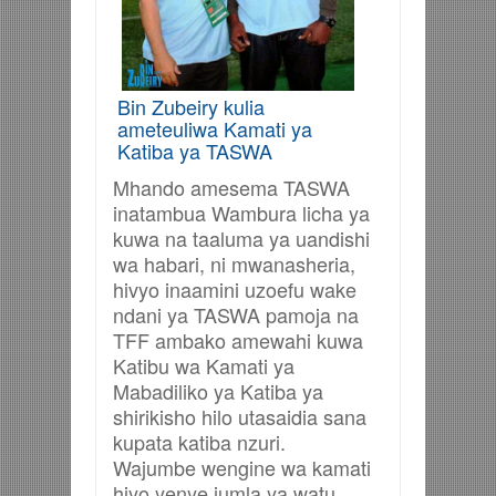
Bin Zubeiry kulia
ameteuliwa Kamati ya
Katiba ya TASWA
Mhando amesema TASWA
inatambua Wambura licha ya
kuwa na taaluma ya uandishi
wa habari, ni mwanasheria,
hivyo inaamini uzoefu wake
ndani ya TASWA pamoja na
TFF ambako amewahi kuwa
Katibu wa Kamati ya
Mabadiliko ya Katiba ya
shirikisho hilo utasaidia sana
kupata katiba nzuri.
Wajumbe wengine wa kamati
hiyo yenye jumla ya watu