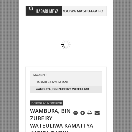
HABARI MPYA
WINGINE, NI HUSSEIN MIHAMBO WA MASHUJAA FC
AZAM FC YASAJILI
0 NA KUTINGA FAINALI KOMBE LA DUNIA
BETPAWA YADHAMINI LIGI 
MWANZO
HABARI ZA NYUMBANI
WAMBURA, BIN ZUBEIRY WATEULIWA
KAMATI YA KATIBA TASWA
HABARI ZA NYUMBANI
WAMBURA, BIN
ZUBEIRY
WATEULIWA KAMATI YA