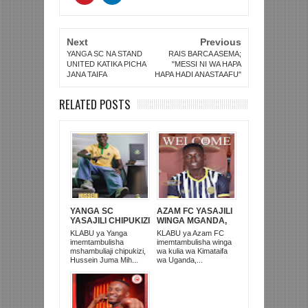
Next
Previous
YANGA SC NA STAND
RAIS BARCA ASEMA;
UNITED KATIKA PICHA
"MESSI NI WA HAPA
JANA TAIFA
HAPA HADI ANASTAAFU"
RELATED POSTS
YANGA SC
AZAM FC YASAJILI
YASAJILI CHIPUKIZI
WINGA MGANDA,
MWINGINE, NI
HASSAN MUBIRU
KLABU ya Yanga
KLABU ya Azam FC
HUSSEIN MIHAMBO
KUTOKA SC VILLA
imemtambulisha
imemtambulisha winga
WA MASHUJAA FC
mshambuliaji chipukizi,
wa kulia wa Kimataifa
Hussein Juma Mih...
wa Uganda,...