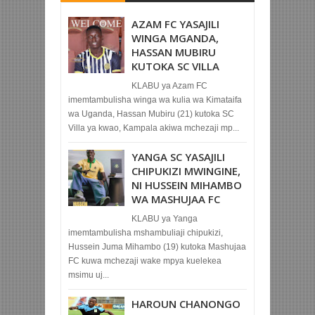
AZAM FC YASAJILI
WINGA MGANDA,
HASSAN MUBIRU
KUTOKA SC VILLA
KLABU ya Azam FC
imemtambulisha winga wa kulia wa Kimataifa
wa Uganda, Hassan Mubiru (21) kutoka SC
Villa ya kwao, Kampala akiwa mchezaji mp...
YANGA SC YASAJILI
CHIPUKIZI MWINGINE,
NI HUSSEIN MIHAMBO
WA MASHUJAA FC
KLABU ya Yanga
imemtambulisha mshambuliaji chipukizi,
Hussein Juma Mihambo (19) kutoka Mashujaa
FC kuwa mchezaji wake mpya kuelekea
msimu uj...
HAROUN CHANONGO