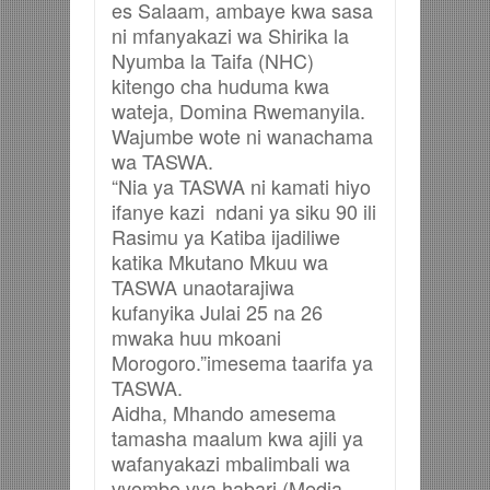
es Salaam, ambaye kwa sasa
ni mfanyakazi wa Shirika la
Nyumba la Taifa (NHC)
kitengo cha huduma kwa
wateja, Domina Rwemanyila.
Wajumbe wote ni wanachama
wa TASWA.
“Nia ya TASWA ni kamati hiyo
ifanye kazi ndani ya siku 90 ili
Rasimu ya Katiba ijadiliwe
katika Mkutano Mkuu wa
TASWA unaotarajiwa
kufanyika Julai 25 na 26
mwaka huu mkoani
Morogoro.”imesema taarifa ya
TASWA.
Aidha, Mhando amesema
tamasha maalum kwa ajili ya
wafanyakazi mbalimbali wa
vyombo vya habari (Media