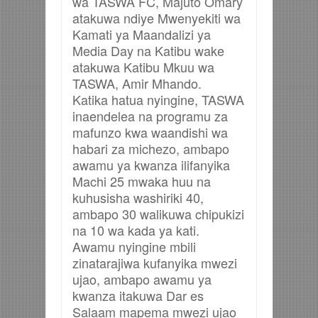
wa TASWA FC, Majuto Omary
atakuwa ndiye Mwenyekiti wa
Kamati ya Maandalizi ya
Media Day na Katibu wake
atakuwa Katibu Mkuu wa
TASWA, Amir Mhando.
Katika hatua nyingine, TASWA
inaendelea na programu za
mafunzo kwa waandishi wa
habari za michezo, ambapo
awamu ya kwanza ilifanyika
Machi 25 mwaka huu na
kuhusisha washiriki 40,
ambapo 30 walikuwa chipukizi
na 10 wa kada ya kati.
Awamu nyingine mbili
zinatarajiwa kufanyika mwezi
ujao, ambapo awamu ya
kwanza itakuwa Dar es
Salaam mapema mwezi ujao