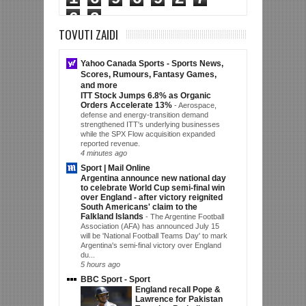
6
2
TOVUTI ZAIDI
Yahoo Canada Sports - Sports News,
Scores, Rumours, Fantasy Games,
and more
ITT Stock Jumps 6.8% as Organic
Orders Accelerate 13%
-
Aerospace,
defense and energy-transition demand
strengthened ITT's underlying businesses
while the SPX Flow acquisition expanded
reported revenue.
4 minutes ago
Sport | Mail Online
Argentina announce new national day
to celebrate World Cup semi-final win
over England - after victory reignited
South Americans' claim to the
Falkland Islands
-
The Argentine Football
Association (AFA) has announced July 15
will be 'National Football Teams Day' to mark
Argentina's semi-final victory over England
du...
5 hours ago
BBC Sport - Sport
England recall Pope &
Lawrence for Pakistan