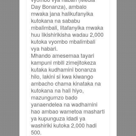
Day Bonanza), ambalo
mwaka jana halikufanyika
kutokana na sababu
mbalimbali, litafanyika mwaka
huu likishirikisha wadau 2,000
kutoka vyombo mbalimbali
vya habari.
Mhando amesemaa tayari
kampuni mbili zimejitokeza
kutaka kudhamini bonanza
hilo, lakini si kwa kiwango
ambacho chama kinataka na
kutokana na hali hiyo,
mazungumzo bado
yanaendelea na wadhamini
hao ambao wametoa masharti
ya kupunguza idadi ya
washiriki kutoka 2,000 hadi
500.