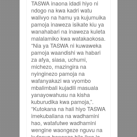
TASWA inaona idadi hiyo ni
ndogo na kwa kadri watu
walivyo na hamu ya kujumuika
pamoja inaweza isikate kiu ya
wanahabari na inaweza kuleta
malalamiko kwa watakaokosa.
“Nia ya TASWA ni kuwaweka
pamoja waandishi wa habari
za afya, siasa, uchumi,
michezo, mazingira na
nyinginezo pamoja na
wafanyakazi wa vyombo
mbalimbali kujadili masuala
yanayowahusu na kisha
kuburudika kwa pamoja,”.
“Kutokana na hali hiyo TASWA
imekubaliana na wadhamini
hao, watafutwe wadhamini
wengine waongeze nguvu na
kufanya bonanza hilo liwe la