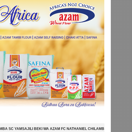
KI WA AZAM FC NATHANIEL CHILAMBO
NI HISPANIA MABINGWA WA DU