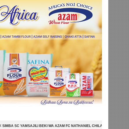
BEKI WA AZAM FC NATHANIEL CHILAMBO
NI HISPANIA MABINGWA WA 