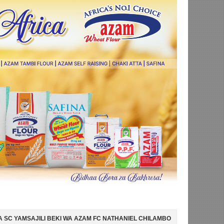
 WA AZAM FC NATHANIEL CHILAMBO
NI HISPANIA MABINGWA WA DUNI