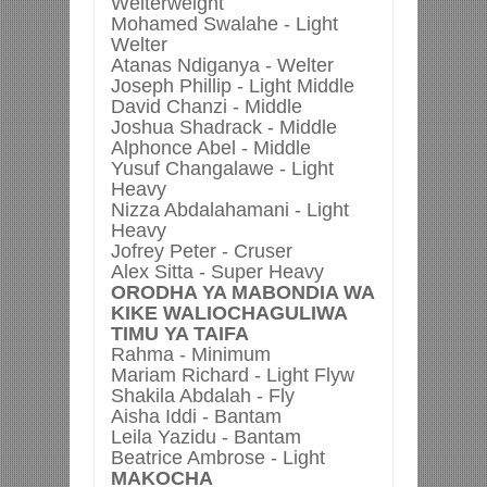
Welterweight
Mohamed Swalahe -
Light
Welter
Atanas Ndiganya -
Welter
Joseph Phillip -
Light Middle
David Chanzi -
Middle
Joshua Shadrack -
Middle
Alphonce Abel -
Middle
Yusuf Changalawe -
Light
Heavy
Nizza Abdalahamani -
Light
Heavy
Jofrey Peter -
Cruser
Alex Sitta -
Super Heavy
ORODHA YA MABONDIA WA
KIKE WALIOCHAGULIWA
TIMU YA TAIFA
Rahma -
Minimum
Mariam Richard -
Light Flyw
Shakila Abdalah -
Fly
Aisha Iddi -
Bantam
Leila Yazidu -
Bantam
Beatrice Ambrose -
Light
MAKOCHA