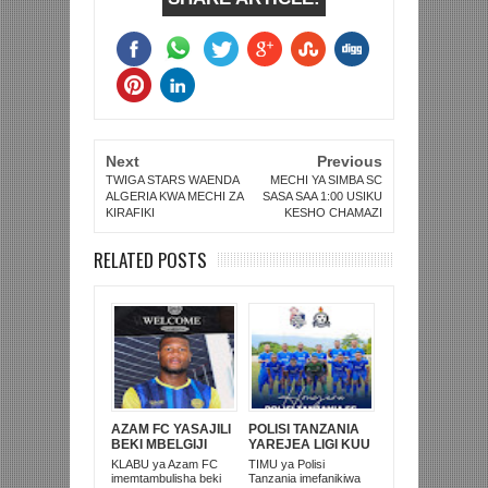
Next
Previous
TWIGA STARS WAENDA
MECHI YA SIMBA SC
ALGERIA KWA MECHI ZA
SASA SAA 1:00 USIKU
KIRAFIKI
KESHO CHAMAZI
RELATED POSTS
AZAM FC YASAJILI
POLISI TANZANIA
BEKI MBELGIJI
YAREJEA LIGI KUU
ALIKUWA
BAADA YA
KLABU ya Azam FC
TIMU ya Polisi
ANACHEZA
KUISHUSHA
imemtambulisha beki
Tanzania imefanikiwa