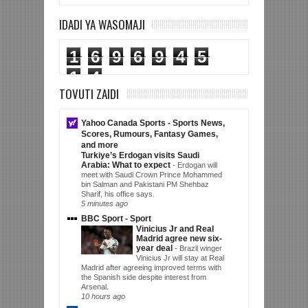
IDADI YA WASOMAJI
1
6
9
6
9
4
5
1
4
TOVUTI ZAIDI
Yahoo Canada Sports - Sports News,
Scores, Rumours, Fantasy Games,
and more
Turkiye’s Erdogan visits Saudi
Arabia: What to expect
-
Erdogan will
meet with Saudi Crown Prince Mohammed
bin Salman and Pakistani PM Shehbaz
Sharif, his office says.
5 minutes ago
BBC Sport - Sport
Vinicius Jr and Real
Madrid agree new six-
year deal
-
Brazil winger
Vinicius Jr will stay at Real
Madrid after agreeing improved terms with
the Spanish side despite interest from
Arsenal.
10 hours ago