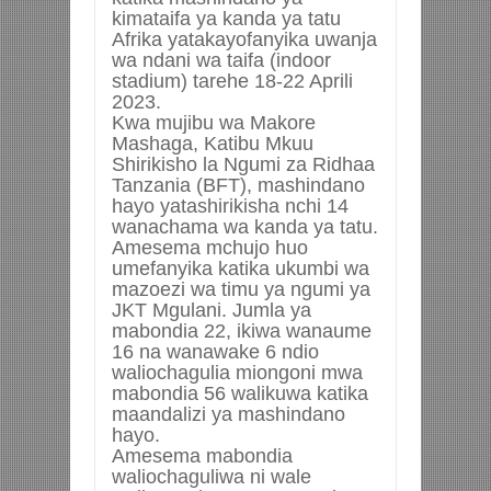
kimataifa ya kanda ya tatu
Afrika yatakayofanyika uwanja
wa ndani wa taifa (indoor
stadium) tarehe 18-22 Aprili
2023.
Kwa mujibu wa
Makore
Mashaga, Katibu Mkuu
Shirikisho la Ngumi za Ridhaa
Tanzania (BFT), mashindano
hayo yatashirikisha nchi 14
wanachama wa kanda ya tatu.
Amesema mchujo huo
umefanyika katika ukumbi wa
mazoezi wa timu ya ngumi ya
JKT Mgulani. Jumla ya
mabondia 22, ikiwa wanaume
16 na wanawake 6 ndio
waliochagulia miongoni mwa
mabondia 56 walikuwa katika
maandalizi ya mashindano
hayo.
Amesema mabondia
waliochaguliwa ni wale