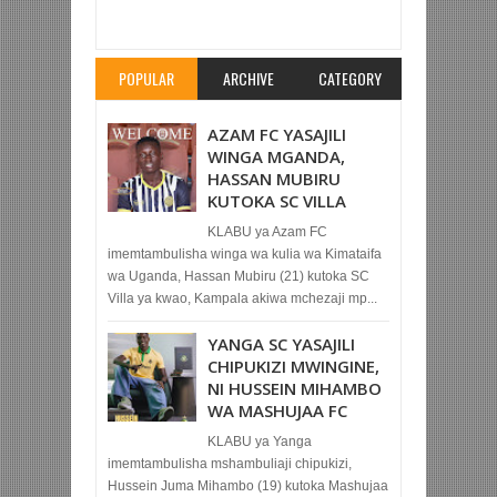
WANAWAKE NA WANAUME ZATEULIWA
Rating:
5
Reviewed By:
Mahmoud Bin Zubeiry
POPULAR
ARCHIVE
CATEGORY
AZAM FC YASAJILI
WINGA MGANDA,
HASSAN MUBIRU
KUTOKA SC VILLA
KLABU ya Azam FC
imemtambulisha winga wa kulia wa Kimataifa
wa Uganda, Hassan Mubiru (21) kutoka SC
Villa ya kwao, Kampala akiwa mchezaji mp...
YANGA SC YASAJILI
CHIPUKIZI MWINGINE,
NI HUSSEIN MIHAMBO
WA MASHUJAA FC
KLABU ya Yanga
imemtambulisha mshambuliaji chipukizi,
Hussein Juma Mihambo (19) kutoka Mashujaa