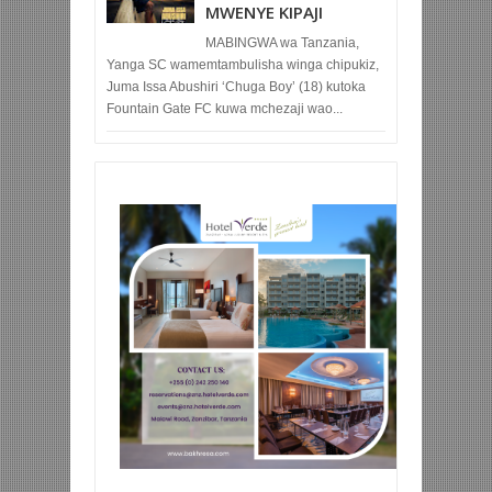
MWENYE KIPAJI
MABINGWA wa Tanzania,
Yanga SC wamemtambulisha winga chipukiz,
Juma Issa Abushiri ‘Chuga Boy’ (18) kutoka
Fountain Gate FC kuwa mchezaji wao...