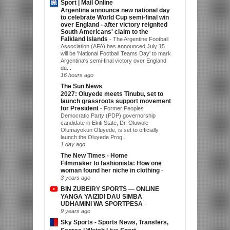
Sport | Mail Online
Argentina announce new national day
to celebrate World Cup semi-final win
over England - after victory reignited
South Americans' claim to the
Falkland Islands
-
The Argentine Football
Association (AFA) has announced July 15
will be 'National Football Teams Day' to mark
Argentina's semi-final victory over England
du...
16 hours ago
The Sun News
2027: Oluyede meets Tinubu, set to
launch grassroots support movement
for President
-
Former Peoples
Democratic Party (PDP) governorship
candidate in Ekiti State, Dr. Oluwole
Olumayokun Oluyede, is set to officially
launch the Oluyede Prog...
1 day ago
The New Times - Home
Filmmaker to fashionista: How one
woman found her niche in clothing
-
3 years ago
BIN ZUBEIRY SPORTS — ONLINE
YANGA YAIZIDI DAU SIMBA
UDHAMINI WA SPORTPESA
-
9 years ago
Sky Sports - Sports News, Transfers,