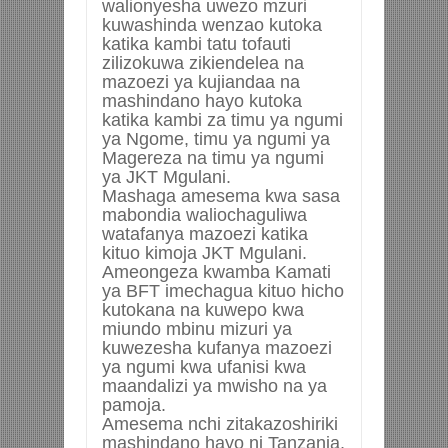
walionyesha uwezo mzuri
kuwashinda wenzao kutoka
katika kambi tatu tofauti
zilizokuwa zikiendelea na
mazoezi ya kujiandaa na
mashindano hayo kutoka
katika kambi za timu ya ngumi
ya Ngome, timu ya ngumi ya
Magereza na timu ya ngumi
ya JKT Mgulani.
Mashaga amesema kwa sasa
mabondia waliochaguliwa
watafanya mazoezi katika
kituo kimoja JKT Mgulani.
Ameongeza kwamba Kamati
ya BFT imechagua kituo hicho
kutokana na kuwepo kwa
miundo mbinu mizuri ya
kuwezesha kufanya mazoezi
ya ngumi kwa ufanisi kwa
maandalizi ya mwisho na ya
pamoja.
Amesema nchi zitakazoshiriki
mashindano hayo ni Tanzania,