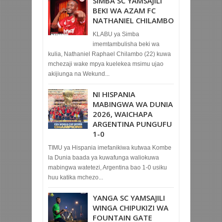
SIMBA SC YAMSAJILI
BEKI WA AZAM FC
NATHANIEL CHILAMBO
KLABU ya Simba
imemtambulisha beki wa
kulia, Nathaniel Raphael Chilambo (22) kuwa
mchezaji wake mpya kuelekea msimu ujao
akijiunga na Wekund...
NI HISPANIA
MABINGWA WA DUNIA
2026, WAICHAPA
ARGENTINA PUNGUFU
1-0
TIMU ya Hispania imefanikiwa kutwaa Kombe
la Dunia baada ya kuwafunga waliokuwa
mabingwa watetezi, Argentina bao 1-0 usiku
huu katika mchezo...
YANGA SC YAMSAJILI
WINGA CHIPUKIZI WA
FOUNTAIN GATE