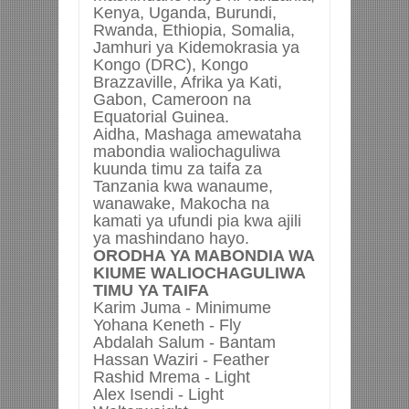
Kenya, Uganda, Burundi,
Rwanda, Ethiopia, Somalia,
Jamhuri ya Kidemokrasia ya
Kongo (DRC), Kongo
Brazzaville, Afrika ya Kati,
Gabon, Cameroon na
Equatorial Guinea.
Aidha, Mashaga amewataha
mabondia waliochaguliwa
kuunda timu za taifa za
Tanzania kwa wanaume,
wanawake, Makocha na
kamati ya ufundi pia kwa ajili
ya mashindano hayo.
ORODHA YA MABONDIA WA
KIUME WALIOCHAGULIWA
TIMU YA TAIFA
Karim Juma -
Minimume
Yohana Keneth -
Fly
Abdalah Salum -
Bantam
Hassan Waziri -
Feather
Rashid Mrema -
Light
Alex Isendi -
Light