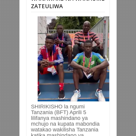
ZATEULIWA
SHIRIKISHO la ngumi
Tanzania (BFT) Aprili 5
lilifanya mashindano ya
mchujo na kupata mabondia
watakao wakilisha Tanzania
katika mashindano ya