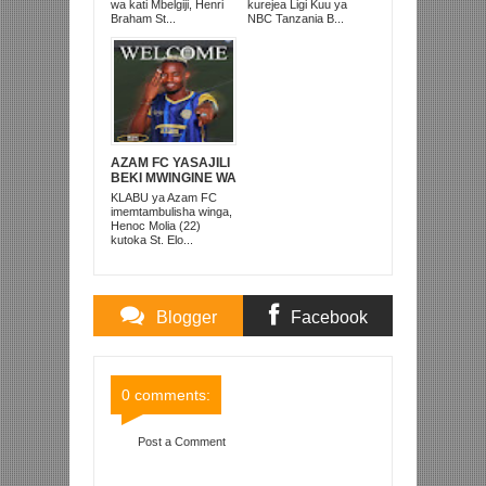
AFRIKA KUSINI
TANZANIA
wa kati Mbelgiji, Henri
kurejea Ligi Kuu ya
PRISONS
Braham St...
NBC Tanzania B...
AZAM FC YASAJILI
BEKI MWINGINE WA
KATI MKONGO
KLABU ya Azam FC
KUTOKA LUPOPO
imemtambulisha winga,
Henoc Molia (22)
kutoka St. Elo...
Blogger
Facebook
Comments
Comments
0 comments:
Post a Comment
Item Reviewed:
TIMU ZA TAIFA NDONDI