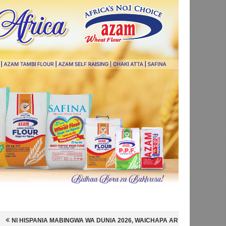
NGWA WA DUNIA 2026, WAICHAPA ARGENTINA PUNGUFU 1-0
SIMBA S