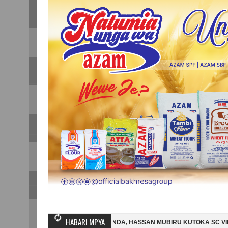
HABARI MPYA
LI WINGA MGANDA, HASSAN MUBIRU KUTOKA SC VILLA
SIMBA SC YA