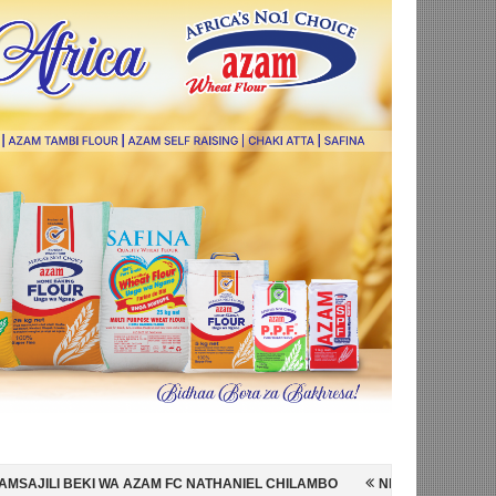
AM FC NATHANIEL CHILAMBO
NI HISPANIA MABINGWA WA DUNIA 2026