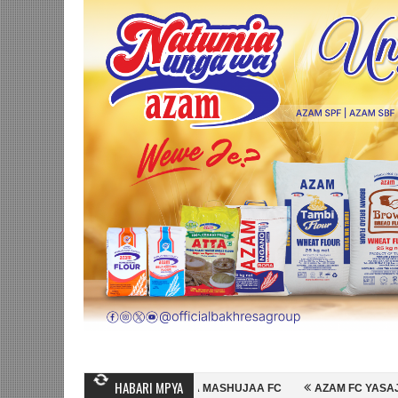
HABARI MPYA
EIN MIHAMBO WA MASHUJAA FC
AZAM FC YASAJILI WINGA MGANDA, H