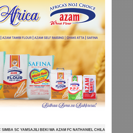
BEKI WA AZAM FC NATHANIEL CHILAMBO
NI HISPANIA MABINGWA WA 