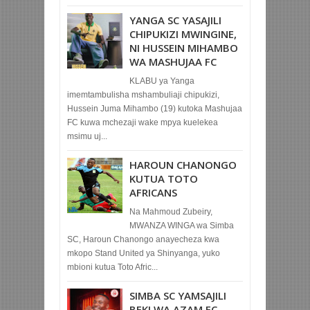
YANGA SC YASAJILI
CHIPUKIZI MWINGINE,
NI HUSSEIN MIHAMBO
WA MASHUJAA FC
KLABU ya Yanga
imemtambulisha mshambuliaji chipukizi,
Hussein Juma Mihambo (19) kutoka Mashujaa
FC kuwa mchezaji wake mpya kuelekea
msimu uj...
HAROUN CHANONGO
KUTUA TOTO
AFRICANS
Na Mahmoud Zubeiry,
MWANZA WINGA wa Simba
SC, Haroun Chanongo anayecheza kwa
mkopo Stand United ya Shinyanga, yuko
mbioni kutua Toto Afric...
SIMBA SC YAMSAJILI
BEKI WA AZAM FC