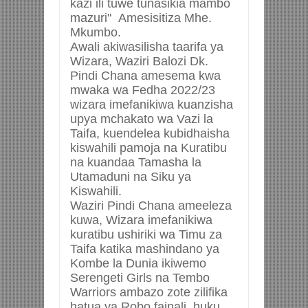
kazi ili tuwe tunasikia mambo
mazuri" Amesisitiza Mhe.
Mkumbo.
Awali akiwasilisha taarifa ya
Wizara, Waziri Balozi Dk.
Pindi Chana amesema kwa
mwaka wa Fedha 2022/23
wizara imefanikiwa kuanzisha
upya mchakato wa Vazi la
Taifa, kuendelea kubidhaisha
kiswahili pamoja na Kuratibu
na kuandaa Tamasha la
Utamaduni na Siku ya
Kiswahili.
Waziri Pindi Chana ameeleza
kuwa, Wizara imefanikiwa
kuratibu ushiriki wa Timu za
Taifa katika mashindano ya
Kombe la Dunia ikiwemo
Serengeti Girls na Tembo
Warriors ambazo zote zilifika
hatua ya Robo fainali, huku