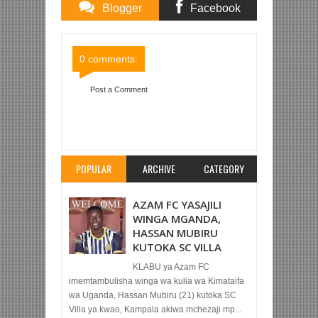
Blogger
Facebook
Comments
Comments
0 comments:
Post a Comment
Item Reviewed:
KAMATI YA BUNGE YAPONGEZA
UTEKELEZAJI WIZARA YA UTAMADUNI
Rating:
5
Reviewed By:
Mahmoud Bin Zubeiry
POPULAR
ARCHIVE
CATEGORY
AZAM FC YASAJILI
WINGA MGANDA,
HASSAN MUBIRU
KUTOKA SC VILLA
KLABU ya Azam FC
imemtambulisha winga wa kulia wa Kimataifa
wa Uganda, Hassan Mubiru (21) kutoka SC
Villa ya kwao, Kampala akiwa mchezaji mp...