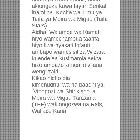
akiongeza kuwa tayari Serikali
inamlipa Kocha wa Timu ya
Taifa ya Mpira wa Miguu (Taifa
Stars)
Aidha, Wajumbe wa Kamati
hiyo wamechambua taarifa
hiyo kwa nyakati fofauti
ambapo wamesisitiza Wizara
kuendelea kusimamia sekta
hizo ambazo zimeajiri vijana
wengi zaidi.
Kikao hicho pia
kimehudhuriwa na baadhi ya
Viongozi wa Shirikisho la
Mpira wa Miguu Tanzania
(TFF) wakiongozwa na Rais,
Wallace Karia.