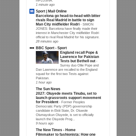
mFLUSIVA.
1 minute ago
Sport | Mail Online
Barcelona go head-to-head with bitter
rivals Real Madrid in battle to sign
Man City midfielder Rodri
-
SIMON
JONES: Barcelona have finally made their
interest in Manchester City midfielder Rodri
official to rival Real Madrid for his signature.
28 minutes ago
BBC Sport - Sport
England recall Pope &
Lawrence for Pakistan
Tests but Bethell out
-
Surrey duo Ollie Pope and
Dan Lawrence are recalled to the England
squad for the first two Tests against
Pakistan.
1 hour ago
The Sun News
2027: Oluyede meets Tinubu, set to
launch grassroots support movement
for President
-
Former Peoples
Democratic Party (PDP) governorship
candidate in Ekiti State, Dr. Oluwole
Olumayokun Oluyede, is set to officially
launch the Oluyede Prog...
9 hours ago
The New Times - Home
Filmmaker to fashionista: How one