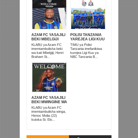
AZAM FC YASAJILI
POLISI TANZANIA
BEKI MBELGIJI
YAREJEA LIGI KUU
ALIKUWA
BAADA YA
KLABU ya Azam FC
TIMU ya Polisi
ANACHEZA
KUISHUSHA
imemtambulisha beki
Tanzania imefanikiwa
AFRIKA KUSINI
TANZANIA
wa kati Mbelgiji, Henri
kurejea Ligi Kuu ya
PRISONS
Braham St...
NBC Tanzania B...
AZAM FC YASAJILI
BEKI MWINGINE WA
KATI MKONGO
KLABU ya Azam FC
KUTOKA LUPOPO
imemtambulisha winga,
Henoc Molia (22)
kutoka St. Elo...