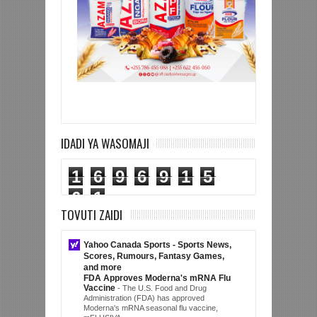
IDADI YA WASOMAJI
1
6
9
6
9
1
5
6
1
TOVUTI ZAIDI
Yahoo Canada Sports - Sports News,
Scores, Rumours, Fantasy Games,
and more
FDA Approves Moderna's mRNA Flu
Vaccine
-
The U.S. Food and Drug
Administration (FDA) has approved
Moderna's mRNA seasonal flu vaccine,