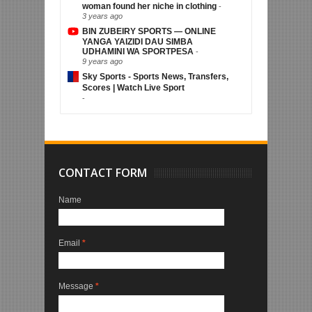
woman found her niche in clothing
-
3 years ago
BIN ZUBEIRY SPORTS — ONLINE
YANGA YAIZIDI DAU SIMBA
UDHAMINI WA SPORTPESA
-
9 years ago
Sky Sports - Sports News, Transfers,
Scores | Watch Live Sport
-
CONTACT FORM
Name
Email
*
Message
*