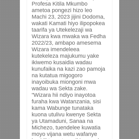
Profesa Kitila Mkumbo
ametoa pongezi hizo leo
Machi 23, 2023 jijini Dodoma,
wakati Kamati hiyo ilipopokea
taarifa ya Utekelezaji wa
Wizara kwa mwaka wa Fedha
2022/23, ambapo amesema
Wizara imendeleea
kutekeleza majukumu yake
ikiwemo kusaidia wadau
kunufaika na kazi zao pamoja
na kutatua migogoro
inayoibuka miongoni mwa
wadau wa Sekta zake.
"Wizara hii ndiyo inayotoa
furaha kwa Watanzania, sisi
kama Wabunge tunataka
kuona utulivu kwenye Sekta
ya Utamaduni, Sanaa na
Michezo, tuendelee kuwatia
moyo vijana wetu wafanye