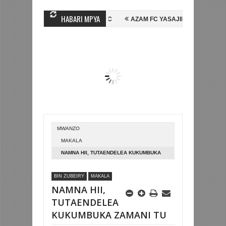
HABARI MPYA
N MIHAMBO WA MASHUJAA FC
AZAM FC YASAJILI WINGA MGANDA, HA
ALI KOMBE LA DUNIA
BETPAWA YADHAMINI LIGI YA KIKAPU DAR ES 
MWANZO
MAKALA
NAMNA HII, TUTAENDELEA KUKUMBUKA
ZAMANI TU
BIN ZUBEIRY
MAKALA
NAMNA HII,
TUTAENDELEA
KUKUMBUKA ZAMANI TU