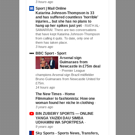
3 hours ago
Sport | Mail Online
Katarina Johnson-Thompson is 33
and has suffered countless 'horrible'
injuries... but she has no plans to
hang up her spikes just yet
-
RIATH AL-
SAMARRAI: There are two conversations
that have kept Katarina Johnson-Thompson
from calling it quits. To date, only one of
them has taken place.
3 hours ago
BBC Sport - Sport
Arsenal sign
Guimaraes from
Newcastle in £75m deal
-
Premier League
champions Arsenal sign Brazil midfielder
Bruno Guimaraes from Newcastle United for
£75m.
14 hours ago
The New Times - Home
Filmmaker to fashionista: How one
woman found her niche in clothing
-
3 years ago
BIN ZUBEIRY SPORTS — ONLINE
YANGA YAIZIDI DAU SIMBA
UDHAMINI WA SPORTPESA
-
9 years ago
Sky Sports - Sports News, Transfers,