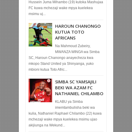
Hussein Juma Mihambo (19) kutoka Mashujaa
FC kuwa mchezaji wake mpya kuelekea
msimu uj...
HAROUN CHANONGO
KUTUA TOTO
AFRICANS
Na Mahmoud Zubeiry,
MWANZA WINGA wa Simba
SC, Haroun Chanongo anayecheza kwa
mkopo Stand United ya Shinyanga, yuko
mbioni kutua Toto Afric...
SIMBA SC YAMSAJILI
BEKI WA AZAM FC
NATHANIEL CHILAMBO
KLABU ya Simba
imemtambulisha beki wa
kulia, Nathaniel Raphael Chilambo (22) kuwa
mchezaji wake mpya kuelekea msimu ujao
akijiunga na Wekund...