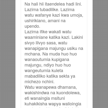
Na hali hii itaendelea hadi lini.
Lazima tubadilike. Lazima
watu wafanye kazi kwa umoja,
ushirikiano, amani na
upendo.
Lazima ifike wakati watu
waaminiane katika kazi. Lakini
sivyo ilivyo sasa, watu
wanapigana majungu usiku na
mchana. Na muda huo huo
wanaoutumia kupigana
majungu, ndiyo huo huo
wangeutumia kuleta
mabadiliko katika sekta ya
michezo nchini.
Watu wanapewa dhamana,
wakishindwa na kuondolewa,
eti wanaingia msituni
kuhakikisha wapya walioingia