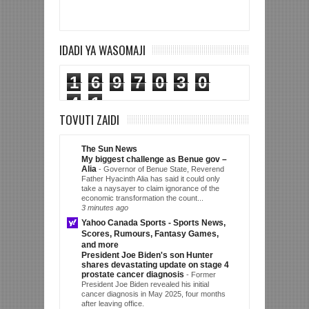
IDADI YA WASOMAJI
1
6
9
7
0
3
0
4
1
TOVUTI ZAIDI
The Sun News
My biggest challenge as Benue gov –
Alia
-
Governor of Benue State, Reverend
Father Hyacinth Alia has said it could only
take a naysayer to claim ignorance of the
economic transformation the count...
3 minutes ago
Yahoo Canada Sports - Sports News,
Scores, Rumours, Fantasy Games,
and more
President Joe Biden's son Hunter
shares devastating update on stage 4
prostate cancer diagnosis
-
Former
President Joe Biden revealed his initial
cancer diagnosis in May 2025, four months
after leaving office.