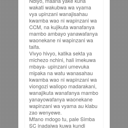
Ndiyo, maana yake kuna
wakati wakubwa wa vyama
vya upinzani wanajisahau
kwamba wao ni wapinzani wa
CCM, na kujikuta wanafanya
mambo ambayo yanawafanya
waonekane ni wapinzani wa
taifa.
Vivyo hivyo, katika sekta ya
michezo nchini, hali imekuwa
mbaya- upinzani umevuka
mipaka na watu wanasahau
kwamba wao ni wapinzani wa
viongozi waliopo madarakani,
wanajikuta wanafanya mambo
yanayowafanya waonekane
wapinzani wa vyama au klabu
zao wenyewe.
Mfano mdogo tu, pale Simba
SC inadaiwa kuwa kundi