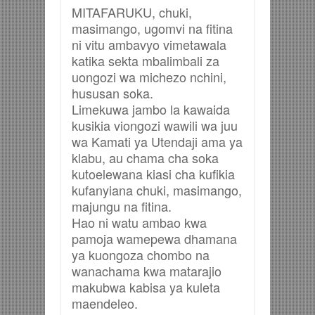
MITAFARUKU, chuki,
masimango, ugomvi na fitina
ni vitu ambavyo vimetawala
katika sekta mbalimbali za
uongozi wa michezo nchini,
hususan soka.
Limekuwa jambo la kawaida
kusikia viongozi wawili wa juu
wa Kamati ya Utendaji ama ya
klabu, au chama cha soka
kutoelewana kiasi cha kufikia
kufanyiana chuki, masimango,
majungu na fitina.
Hao ni watu ambao kwa
pamoja wamepewa dhamana
ya kuongoza chombo na
wanachama kwa matarajio
makubwa kabisa ya kuleta
maendeleo.