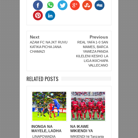
Next
Previous
AZAM FC NA JKT RUVU
REAL YAFA 1-0 SAN
KATIKA PICHA JANA
MAMES, BARCA
CHAMAZI
YAWEZA PANDA
KILELENI KESHO LA
LIGA IKIICHAPA
VALLECANO
RELATED POSTS
INONGA NA
NA IKAWE
MAYELE, LADHA
WIKIENDI YA
MPYA MECHI YA
KIHISTORIA
LINAPOWADIA
WIKIENDI hii Tanzania