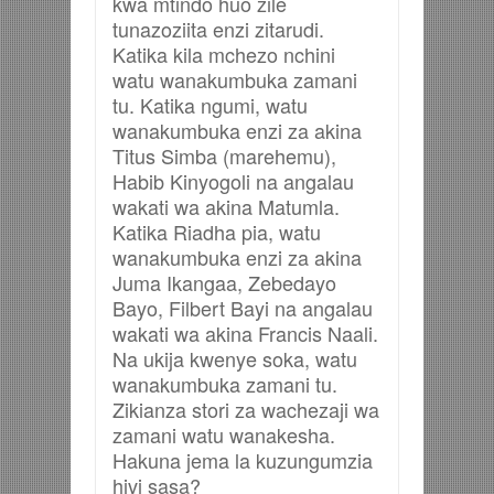
kwa mtindo huo zile
tunazoziita enzi zitarudi.
Katika kila mchezo nchini
watu wanakumbuka zamani
tu. Katika ngumi, watu
wanakumbuka enzi za akina
Titus Simba (marehemu),
Habib Kinyogoli na angalau
wakati wa akina Matumla.
Katika Riadha pia, watu
wanakumbuka enzi za akina
Juma Ikangaa, Zebedayo
Bayo, Filbert Bayi na angalau
wakati wa akina Francis Naali.
Na ukija kwenye soka, watu
wanakumbuka zamani tu.
Zikianza stori za wachezaji wa
zamani watu wanakesha.
Hakuna jema la kuzungumzia
hivi sasa?