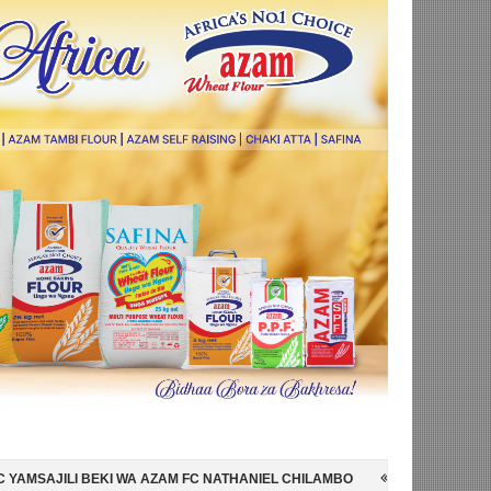
AZAM FC NATHANIEL CHILAMBO
NI HISPANIA MABINGWA WA DUNIA 20