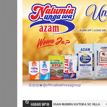
HABARI MPYA
A MGANDA, HASSAN MUBIRU KUTOKA SC VILLA
SIMBA SC YAMSAJILI