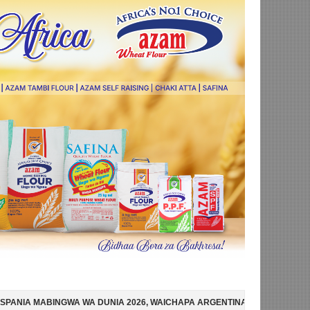
 DUNIA 2026, WAICHAPA ARGENTINA PUNGUFU 1-0
SIMBA SC YAMTA