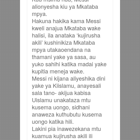
alionyesha kiu ya Mkataba
mpya.
Hakuna hakika kama Messi
kweli anajua Mkataba wake
halisi, ila anataka ‘kujirusha
akili’ kushinikiza Mkataba
mpya utakaoendana na
thamani yake ya sasa, au
yuko sahihi katika madai yake
kupitia meneja wake.
Messi ni kijana aliyeshika dini
yake ya Kiislamu, anayesali
sala tano- akijua kabisa
Uislamu unakataza mtu
kusema uongo, sidhani
anaweza kuthubutu kusema
uongo katika hili.
Lakini pia inawezekana mtu
kuamua kujirusha akili ili