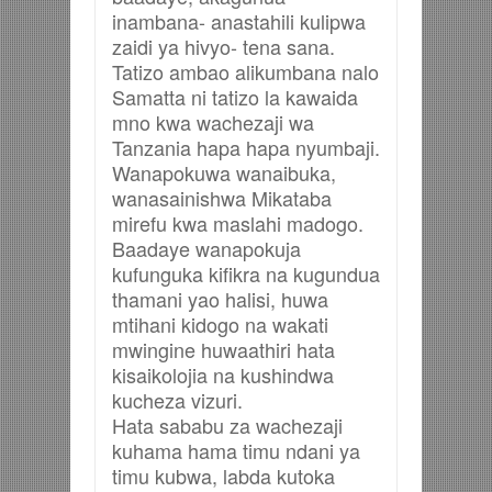
inambana- anastahili kulipwa
zaidi ya hivyo- tena sana.
Tatizo ambao alikumbana nalo
Samatta ni tatizo la kawaida
mno kwa wachezaji wa
Tanzania hapa hapa nyumbaji.
Wanapokuwa wanaibuka,
wanasainishwa Mikataba
mirefu kwa maslahi madogo.
Baadaye wanapokuja
kufunguka kifikra na kugundua
thamani yao halisi, huwa
mtihani kidogo na wakati
mwingine huwaathiri hata
kisaikolojia na kushindwa
kucheza vizuri.
Hata sababu za wachezaji
kuhama hama timu ndani ya
timu kubwa, labda kutoka