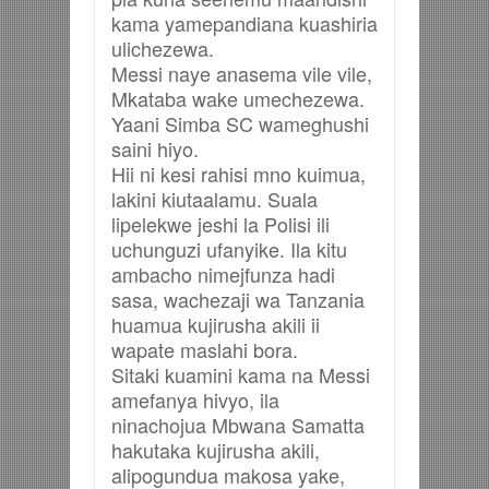
kama yamepandiana kuashiria
ulichezewa.
Messi naye anasema vile vile,
Mkataba wake umechezewa.
Yaani Simba SC wameghushi
saini hiyo.
Hii ni kesi rahisi mno kuimua,
lakini kiutaalamu. Suala
lipelekwe jeshi la Polisi ili
uchunguzi ufanyike. Ila kitu
ambacho nimejfunza hadi
sasa, wachezaji wa Tanzania
huamua kujirusha akili ii
wapate maslahi bora.
Sitaki kuamini kama na Messi
amefanya hivyo, ila
ninachojua Mbwana Samatta
hakutaka kujirusha akili,
alipogundua makosa yake,