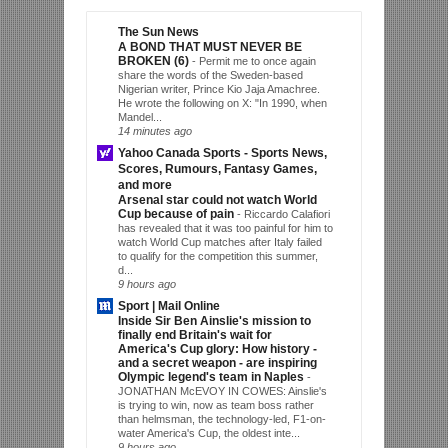
The Sun News
A BOND THAT MUST NEVER BE
BROKEN (6)
-
Permit me to once again
share the words of the Sweden-based
Nigerian writer, Prince Kio Jaja Amachree.
He wrote the following on X: "In 1990, when
Mandel...
14 minutes ago
Yahoo Canada Sports - Sports News,
Scores, Rumours, Fantasy Games,
and more
Arsenal star could not watch World
Cup because of pain
-
Riccardo Calafiori
has revealed that it was too painful for him to
watch World Cup matches after Italy failed
to qualify for the competition this summer,
d...
9 hours ago
Sport | Mail Online
Inside Sir Ben Ainslie's mission to
finally end Britain's wait for
America's Cup glory: How history -
and a secret weapon - are inspiring
Olympic legend's team in Naples
-
JONATHAN McEVOY IN COWES: Ainslie's
is trying to win, now as team boss rather
than helmsman, the technology-led, F1-on-
water America's Cup, the oldest inte...
9 hours ago