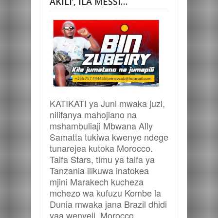
AKILI’, ILA MESSI…
KATIKATI ya Juni mwaka juzi,
nilifanya mahojiano na
mshambuliaji Mbwana Ally
Samatta tukiwa kwenye ndege
tunarejea kutoka Morocco.
Taifa Stars, timu ya taifa ya
Tanzania ilikuwa inatokea
mjini Marakech kucheza
mchezo wa kufuzu Kombe la
Dunia mwaka jana Brazil dhidi
yaa wenyeji, Morocco.