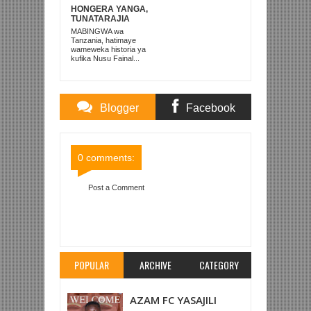
HONGERA YANGA,
TUNATARAJIA
KOMBE LA
MABINGWA wa
KWANZA LA
Tanzania, hatimaye
AFRIKA TANZANIA
wameweka historia ya
kufika Nusu Fainal...
Blogger
Facebook
Comments
Comments
0 comments:
Post a Comment
Item Reviewed:
MBWANA SAMATTA HAKUTAKA
‘KUJIRUSHA AKILI’, ILA MESSI…
Rating:
5
Reviewed By:
Mahmoud Bin Zubeiry
POPULAR
ARCHIVE
CATEGORY
AZAM FC YASAJILI