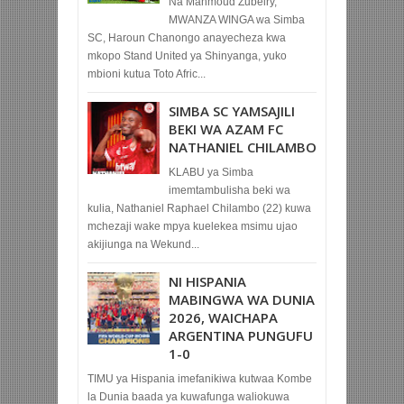
Na Mahmoud Zubeiry,
MWANZA WINGA wa Simba
SC, Haroun Chanongo anayecheza kwa
mkopo Stand United ya Shinyanga, yuko
mbioni kutua Toto Afric...
SIMBA SC YAMSAJILI
BEKI WA AZAM FC
NATHANIEL CHILAMBO
KLABU ya Simba
imemtambulisha beki wa
kulia, Nathaniel Raphael Chilambo (22) kuwa
mchezaji wake mpya kuelekea msimu ujao
akijiunga na Wekund...
NI HISPANIA
MABINGWA WA DUNIA
2026, WAICHAPA
ARGENTINA PUNGUFU
1-0
TIMU ya Hispania imefanikiwa kutwaa Kombe
la Dunia baada ya kuwafunga waliokuwa