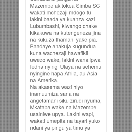
Mazembe akitokea Simba SC
wakati mchezaji mdogo tu-
lakini baada ya kuanza kazi
Lubumbashi, kiwango chake
kikakuwa na kutengeneza jina
na kukuza thamani yake pia.
Baadaye anakuja kugundua
kuna wachezaji hawafikii
uwezo wake, lakini wanalipwa
fedha nyingi Ulaya na sehemu
nyingine hapa Afrila, au Asia
na Amerika.
Na akasema wazi hiyo
inamuumiza sana na
angetamani siku zirudi nyuma,
Mkataba wake na Mazembe
usainiwe upya. Lakini wapi,
wakati umepita na tayari yuko
ndani ya pingu ya timu ya