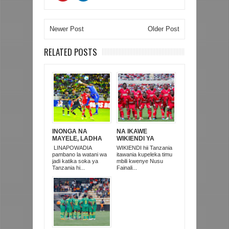
Newer Post
Older Post
RELATED POSTS
INONGA NA
NA IKAWE
MAYELE, LADHA
WIKIENDI YA
MPYA MECHI YA
KIHISTORIA
LINAPOWADIA
WIKIENDI hii Tanzania
WATANI WA JADI
KATIKA SOKA YA
pambano la watani wa
itawania kupeleka timu
TANZANIA
jadi katika soka ya
mbili kwenye Nusu
Tanzania hi...
Fainali...