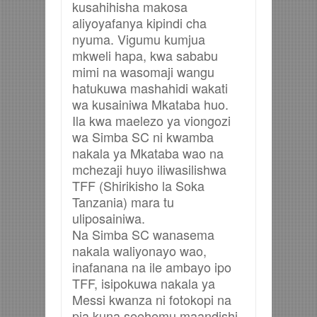
kusahihisha makosa
aliyoyafanya kipindi cha
nyuma. Vigumu kumjua
mkweli hapa, kwa sababu
mimi na wasomaji wangu
hatukuwa mashahidi wakati
wa kusainiwa Mkataba huo.
Ila kwa maelezo ya viongozi
wa Simba SC ni kwamba
nakala ya Mkataba wao na
mchezaji huyo iliwasilishwa
TFF (Shirikisho la Soka
Tanzania) mara tu
uliposainiwa.
Na Simba SC wanasema
nakala waliyonayo wao,
inafanana na ile ambayo ipo
TFF, isipokuwa nakala ya
Messi kwanza ni fotokopi na
pia kuna seehemu maandishi