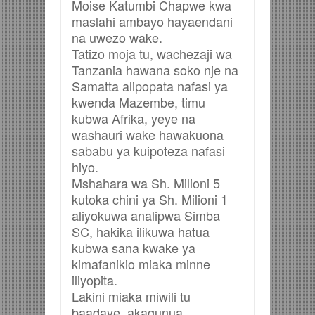
Moise Katumbi Chapwe kwa
maslahi ambayo hayaendani
na uwezo wake.
Tatizo moja tu, wachezaji wa
Tanzania hawana soko nje na
Samatta alipopata nafasi ya
kwenda Mazembe, timu
kubwa Afrika, yeye na
washauri wake hawakuona
sababu ya kuipoteza nafasi
hiyo.
Mshahara wa Sh. Milioni 5
kutoka chini ya Sh. Milioni 1
aliyokuwa analipwa Simba
SC, hakika ilikuwa hatua
kubwa sana kwake ya
kimafanikio miaka minne
iliyopita.
Lakini miaka miwili tu
baadaye, akagunua