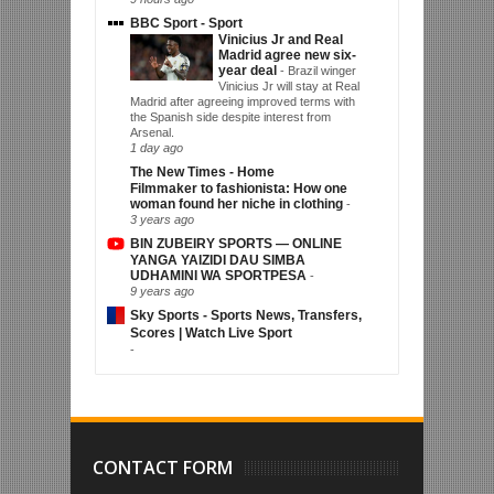
BBC Sport - Sport
Vinicius Jr and Real
Madrid agree new six-
year deal
-
Brazil winger
Vinicius Jr will stay at Real
Madrid after agreeing improved terms with
the Spanish side despite interest from
Arsenal.
1 day ago
The New Times - Home
Filmmaker to fashionista: How one
woman found her niche in clothing
-
3 years ago
BIN ZUBEIRY SPORTS — ONLINE
YANGA YAIZIDI DAU SIMBA
UDHAMINI WA SPORTPESA
-
9 years ago
Sky Sports - Sports News, Transfers,
Scores | Watch Live Sport
-
CONTACT FORM