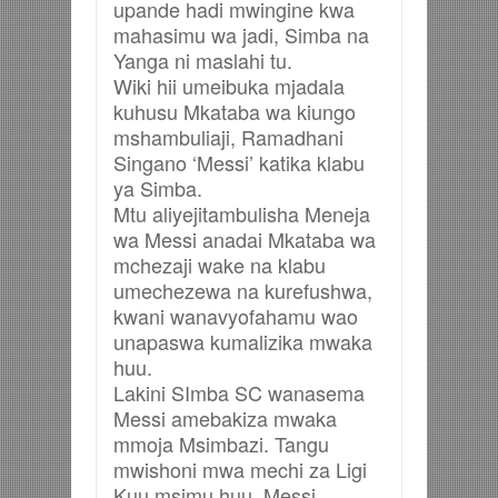
upande hadi mwingine kwa
mahasimu wa jadi, Simba na
Yanga ni maslahi tu.
Wiki hii umeibuka mjadala
kuhusu Mkataba wa kiungo
mshambuliaji, Ramadhani
Singano ‘Messi’ katika klabu
ya Simba.
Mtu aliyejitambulisha Meneja
wa Messi anadai Mkataba wa
mchezaji wake na klabu
umechezewa na kurefushwa,
kwani wanavyofahamu wao
unapaswa kumalizika mwaka
huu.
Lakini SImba SC wanasema
Messi amebakiza mwaka
mmoja Msimbazi. Tangu
mwishoni mwa mechi za Ligi
Kuu msimu huu, Messi