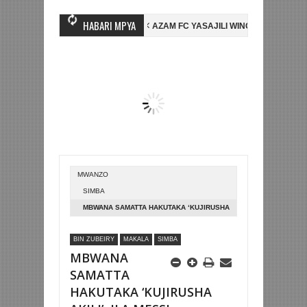
HABARI MPYA
MBO WA MASHUJAA FC
AZAM FC YASAJILI WINGA MGANDA, HASSAN M
BE LA DUNIA
BETPAWA YADHAMINI LIGI YA KIKAPU DAR ES SALAAM 
MWANZO
SIMBA
MBWANA SAMATTA HAKUTAKA ‘KUJIRUSHA
AKILI’, ILA MESSI…
BIN ZUBEIRY
MAKALA
SIMBA
MBWANA
SAMATTA
HAKUTAKA ‘KUJIRUSHA