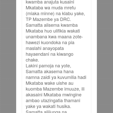
kwamba anajuta kusaini
Mkataba wa muda mrefu
(miaka minne) na klabu yake,
TP Mazembe ya DRC.
Samatta alisema kwamba
Mkataba huo ulifikia wakati
unambana kwa maana zote-
hawezi kuondoka na pia
maslahi anayopata
hayaendani na kiwango
chake.
Lakini pamoja na yote,
Samatta akasema hana
namna zaidi ya kuvumilia hadi
Mkataba wake uishe au
kuomba Mazembe imuuze, ili
akasaini Mkataba mwingine
ambao utazingatia thamani
yake ya wakati husika.
Samatta alijiunga na