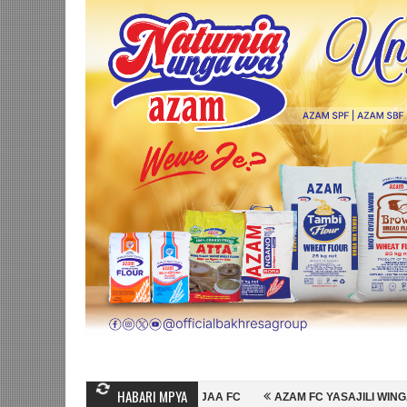
HABARI MPYA
AMBO WA MASHUJAA FC
AZAM FC YASAJILI WINGA MGANDA, HASSAN M