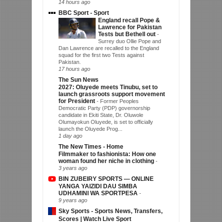
14 hours ago
BBC Sport - Sport
England recall Pope &
Lawrence for Pakistan
Tests but Bethell out
-
Surrey duo Ollie Pope and
Dan Lawrence are recalled to the England
squad for the first two Tests against
Pakistan.
17 hours ago
The Sun News
2027: Oluyede meets Tinubu, set to
launch grassroots support movement
for President
-
Former Peoples
Democratic Party (PDP) governorship
candidate in Ekiti State, Dr. Oluwole
Olumayokun Oluyede, is set to officially
launch the Oluyede Prog...
1 day ago
The New Times - Home
Filmmaker to fashionista: How one
woman found her niche in clothing
-
3 years ago
BIN ZUBEIRY SPORTS — ONLINE
YANGA YAIZIDI DAU SIMBA
UDHAMINI WA SPORTPESA
-
9 years ago
Sky Sports - Sports News, Transfers,
Scores | Watch Live Sport