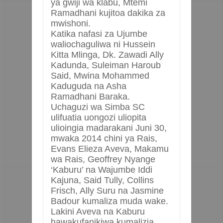
ya gwiji wa klabu, Mtemi
Ramadhani kujitoa dakika za
mwishoni.
Katika nafasi za Ujumbe
waliochaguliwa ni Hussein
Kitta Mlinga, Dk. Zawadi Ally
Kadunda, Suleiman Haroub
Said, Mwina Mohammed
Kaduguda na Asha
Ramadhani Baraka.
Uchaguzi wa Simba SC
ulifuatia uongozi uliopita
ulioingia madarakani Juni 30,
mwaka 2014 chini ya Rais,
Evans Elieza Aveva, Makamu
wa Rais, Geoffrey Nyange
‘Kaburu’ na Wajumbe Iddi
Kajuna, Said Tully, Collins
Frisch, Ally Suru na Jasmine
Badour kumaliza muda wake.
Lakini Aveva na Kaburu
hawakufanikiwa kumalizia