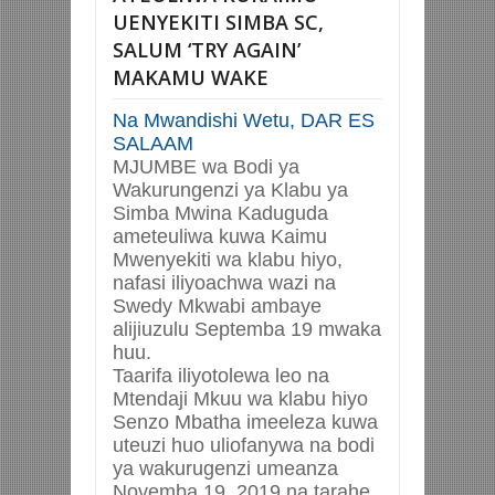
UENYEKITI SIMBA SC,
SALUM ‘TRY AGAIN’
MAKAMU WAKE
Na Mwandishi Wetu, DAR ES
SALAAM
MJUMBE wa Bodi ya
Wakurungenzi ya Klabu ya
Simba Mwina Kaduguda
ameteuliwa kuwa Kaimu
Mwenyekiti wa klabu hiyo,
nafasi iliyoachwa wazi na
Swedy Mkwabi ambaye
alijiuzulu Septemba 19 mwaka
huu.
Taarifa iliyotolewa leo na
Mtendaji Mkuu wa klabu hiyo
Senzo Mbatha imeeleza kuwa
uteuzi huo uliofanywa na bodi
ya wakurugenzi umeanza
Novemba 19, 2019 na tarahe