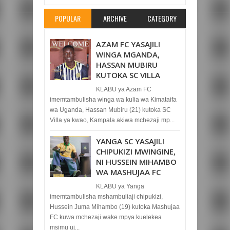
POPULAR
ARCHIVE
CATEGORY
AZAM FC YASAJILI
WINGA MGANDA,
HASSAN MUBIRU
KUTOKA SC VILLA
KLABU ya Azam FC
imemtambulisha winga wa kulia wa Kimataifa
wa Uganda, Hassan Mubiru (21) kutoka SC
Villa ya kwao, Kampala akiwa mchezaji mp...
YANGA SC YASAJILI
CHIPUKIZI MWINGINE,
NI HUSSEIN MIHAMBO
WA MASHUJAA FC
KLABU ya Yanga
imemtambulisha mshambuliaji chipukizi,
Hussein Juma Mihambo (19) kutoka Mashujaa
FC kuwa mchezaji wake mpya kuelekea
msimu uj...