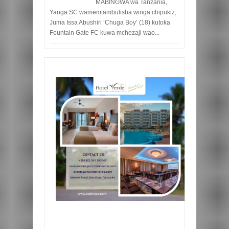
MABINGWA wa Tanzania,
Yanga SC wamemtambulisha winga chipukiz,
Juma Issa Abushiri ‘Chuga Boy’ (18) kutoka
Fountain Gate FC kuwa mchezaji wao...