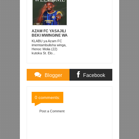
AZAM FC YASAJILI
BEKI MWINGINE WA
KATI MKONGO
KLABU ya Azam FC
KUTOKA LUPOPO
imemtambulisha winga,
Henoc Molia (22)
kutoka St. Elo...
Blogger
Facebook
Comments
Comments
0 comments:
Post a Comment
Item Reviewed:
MWINA KADUGUDA ATEULIWA
KUKAIMU UENYEKITI SIMBA SC, SALUM ‘TRY
AGAIN’ MAKAMU WAKE
Rating:
5
Reviewed By:
Mahmoud Bin Zubeiry