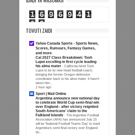
IDADI YA WASOMAJI
1
6
9
6
9
4
1
6
3
TOVUTI ZAIDI
Yahoo Canada Sports - Sports News,
Scores, Rumours, Fantasy Games,
and more
Cal 2027 Class Breakdown: Tosh
Lupoi excelling in first cycle leading
his alma mater
-
California hired Tosh
Lupoi to be its new head football coach,
bringing the former Oregon defensive
coordinator back to his alma mater. It hasn’t
taken him...
1 hour ago
Sport | Mail Online
Argentina announce new national day
to celebrate World Cup semi-final win
over England - after victory reignited
South Americans' claim to the
Falkland Islands
-
The Argentine Football
Association (AFA) has announced July 15
will be 'National Football Teams Day' to mark
Argentina's semi-final victory over England
du...