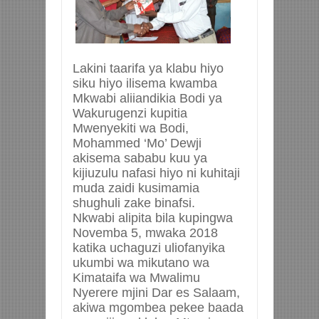
Lakini taarifa ya klabu hiyo
siku hiyo ilisema kwamba
Mkwabi aliiandikia Bodi ya
Wakurugenzi kupitia
Mwenyekiti wa Bodi,
Mohammed ‘Mo’ Dewji
akisema sababu kuu ya
kijiuzulu nafasi hiyo ni kuhitaji
muda zaidi kusimamia
shughuli zake binafsi.
Nkwabi alipita bila kupingwa
Novemba 5, mwaka 2018
katika uchaguzi uliofanyika
ukumbi wa mikutano wa
Kimataifa wa Mwalimu
Nyerere mjini Dar es Salaam,
akiwa mgombea pekee baada