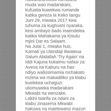
muda wao madarakani,
kufuatia kuwekwa rumande
katika gereza la Keko tangu
Juni 29, mwaka 2017 kwa
tuhuma za kughushi nyaraka,
kesi ambayo bado inaendelea
katika Mahakama ya Kisutu
mjini Dar es Salaam.
Na Julai 1, mwaka huo,
Kamati ya Utendaji iliwateua
Salum Abdallah ‘Try Again’ na
Iddi Kajuna kukaimu nafasi za
Aveva na Kaburu na hao
ndiyo waliosimamia mchakato
mzima wa mabadiliko ya klabu
kuelekea uchaguzi
uliomuweka madarakani
Mkwabi na wenzake.
Lakini taarifa za ndani za
klabu zinasema Mkwabi
hakuwa na maelewano mazuri