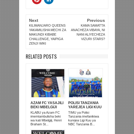
Next
Previous
KILIMANJARO QUEENS
KAMA SAMATTA
YAKAMILISHA MECHI ZA
ANACHEZA VIBAYA, NI
MAKUNDI KIBABE
NANI ALIYECHEZA
CHALLENGE, YAIPIGA
VIZURI STARS?
ZENJI WIKI
RELATED POSTS
AZAM FC YASAJILI
POLISI TANZANIA
BEKI MBELGIJI
YAREJEA LIGI KUU
ALIKUWA
BAADA YA
KLABU ya Azam FC
TIMU ya Polisi
ANACHEZA
KUISHUSHA
imemtambulisha beki
Tanzania imefanikiwa
AFRIKA KUSINI
TANZANIA
wa kati Mbelgiji, Henri
kurejea Ligi Kuu ya
PRISONS
Braham St...
NBC Tanzania B...