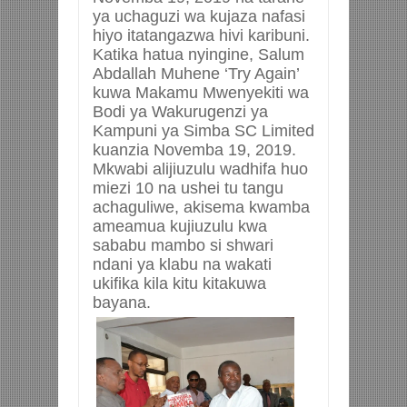
ya uchaguzi wa kujaza nafasi
hiyo itatangazwa hivi karibuni.
Katika hatua nyingine, Salum
Abdallah Muhene ‘Try Again’
kuwa Makamu Mwenyekiti wa
Bodi ya Wakurugenzi ya
Kampuni ya Simba SC Limited
kuanzia Novemba 19, 2019.
Mkwabi alijiuzulu wadhifa huo
miezi 10 na ushei tu tangu
achaguliwe, akisema kwamba
ameamua kujiuzulu kwa
sababu mambo si shwari
ndani ya klabu na wakati
ukifika kila kitu kitakuwa
bayana.