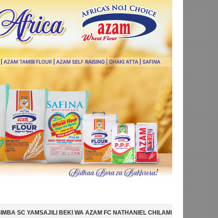
EKI WA AZAM FC NATHANIEL CHILAMBO
NI HISPANIA MABINGWA WA D