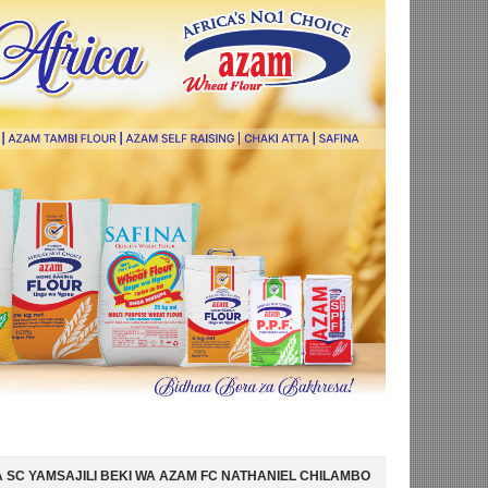
A AZAM FC NATHANIEL CHILAMBO
NI HISPANIA MABINGWA WA DUNIA 