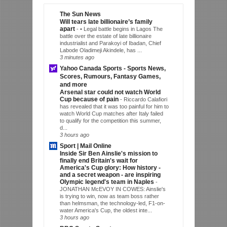
The Sun News
Will tears late billionaire’s family
apart
-
• Legal battle begins in Lagos The
battle over the estate of late billionaire
industrialist and Parakoyi of Ibadan, Chief
Labode Oladimeji Akindele, has ...
3 minutes ago
Yahoo Canada Sports - Sports News,
Scores, Rumours, Fantasy Games,
and more
Arsenal star could not watch World
Cup because of pain
-
Riccardo Calafiori
has revealed that it was too painful for him to
watch World Cup matches after Italy failed
to qualify for the competition this summer,
d...
3 hours ago
Sport | Mail Online
Inside Sir Ben Ainslie's mission to
finally end Britain's wait for
America's Cup glory: How history -
and a secret weapon - are inspiring
Olympic legend's team in Naples
-
JONATHAN McEVOY IN COWES: Ainslie's
is trying to win, now as team boss rather
than helmsman, the technology-led, F1-on-
water America's Cup, the oldest inte...
3 hours ago