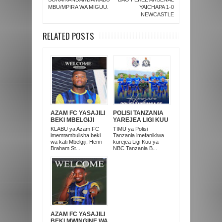
MBU/MPIRA WA MIGUU.
YAICHAPA 1-0
NEWCASTLE
RELATED POSTS
AZAM FC YASAJILI
POLISI TANZANIA
BEKI MBELGIJI
YAREJEA LIGI KUU
ALIKUWA
BAADA YA
KLABU ya Azam FC
TIMU ya Polisi
ANACHEZA
KUISHUSHA
imemtambulisha beki
Tanzania imefanikiwa
AFRIKA KUSINI
TANZANIA
wa kati Mbelgiji, Henri
kurejea Ligi Kuu ya
PRISONS
Braham St...
NBC Tanzania B...
AZAM FC YASAJILI
BEKI MWINGINE WA