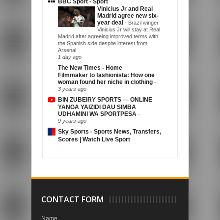
BBC Sport - Sport
Vinicius Jr and Real
Madrid agree new six-
year deal
-
Brazil winger
Vinicius Jr will stay at Real
Madrid after agreeing improved terms with
the Spanish side despite interest from
Arsenal.
1 day ago
The New Times - Home
Filmmaker to fashionista: How one
woman found her niche in clothing
-
3 years ago
BIN ZUBEIRY SPORTS — ONLINE
YANGA YAIZIDI DAU SIMBA
UDHAMINI WA SPORTPESA
-
9 years ago
Sky Sports - Sports News, Transfers,
Scores | Watch Live Sport
-
CONTACT FORM
Name