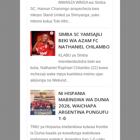
MWANZA WINGA wa Simba
SC, Haroun Chanongo anayecheza kwa
mkopo Stand United ya Shinyanga, yuko
mbioni kutua Toto Afric...
SIMBA SC YAMSAJILI
BEKI WA AZAM FC
NATHANIEL CHILAMBO
KLABU ya Simba
imemtambulisha beki wa
kulia, Nathaniel Raphael Chilambo (22) kuwa
mchezaji wake mpya kuelekea msimu ujao
akijiunga na Wekund...
NI HISPANIA
MABINGWA WA DUNIA
2026, WAICHAPA
ARGENTINA PUNGUFU
1-0
TIMU ya Hispania imefanikiwa kutwaa Kombe
la Dunia baada ya kuwafunga waliokuwa
mabingwa watetezi, Argentina bao 1-0 usiku