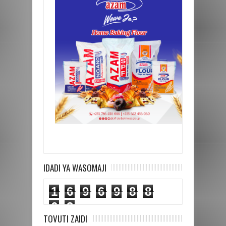
IDADI YA WASOMAJI
1
6
9
6
9
8
8
6
3
TOVUTI ZAIDI