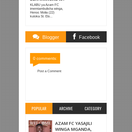
KATI MKONGO
KLABU ya Azam FC
KUTOKA LUPOPO
imemtambulisha winga,
Henoc Molia (22)
kutoka St. Elo...
Blogger
Facebook
Comments
Comments
0 comments:
Post a Comment
Item Reviewed:
YANGA SC WAENDA KAMBINI
MOSHI KUJIANDAA KWA MARUDIANO NA
TOWNSHIP ROLLERS
Rating:
5
Reviewed By:
Mahmoud Bin Zubeiry
POPULAR
ARCHIVE
CATEGORY
AZAM FC YASAJILI
WINGA MGANDA,