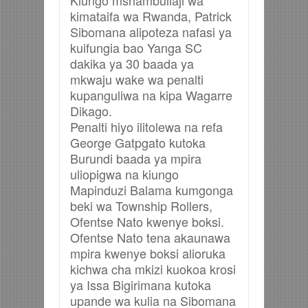
kimataifa wa Rwanda, Patrick
Sibomana alipoteza nafasi ya
kuifungia bao Yanga SC
dakika ya 30 baada ya
mkwaju wake wa penalti
kupanguliwa na kipa Wagarre
Dikago.
Penalti hiyo ilitolewa na refa
George Gatpgato kutoka
Burundi baada ya mpira
uliopigwa na kiungo
Mapinduzi Balama kumgonga
beki wa Township Rollers,
Ofentse Nato kwenye boksi.
Ofentse Nato tena akaunawa
mpira kwenye boksi alioruka
kichwa cha mkizi kuokoa krosi
ya Issa Bigirimana kutoka
upande wa kulia na Sibomana