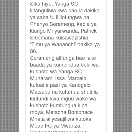
Siku hiyo, Yanga SC
ilitanguliwa kwa bao la dakika
ya saba tu lililofungwa na
Phenyo Serameng, kabla ya
kiungo Mnyarwanda, Patrick
Sibomana kuisawazishia
‘Timu ya Wananchi’ dakika ya
86.
Serameng alifunga bao lake
baada ya kumpindua beki wa
kushoto wa Yanga SC,
Muharami Issa ‘Marcelo’
kufuatia pasi ya Kanogelo
Matsabu na kufumua shuti la
kiufundi kwa mguu wake wa
kushoto kumtungua kipa
mpya, Metacha Boniphace
Mnata aliyesajiliwa kutoka
Mbao FC ya Mwanza.
Kiungo mshambuliaji wa