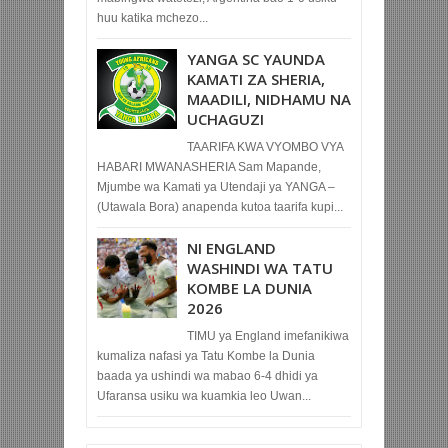
huu katika mchezo...
YANGA SC YAUNDA
KAMATI ZA SHERIA,
MAADILI, NIDHAMU NA
UCHAGUZI
TAARIFA KWA VYOMBO VYA
HABARI MWANASHERIA Sam Mapande,
Mjumbe wa Kamati ya Utendaji ya YANGA –
(Utawala Bora) anapenda kutoa taarifa kupi...
NI ENGLAND
WASHINDI WA TATU
KOMBE LA DUNIA
2026
TIMU ya England imefanikiwa
kumaliza nafasi ya Tatu Kombe la Dunia
baada ya ushindi wa mabao 6-4 dhidi ya
Ufaransa usiku wa kuamkia leo Uwan...