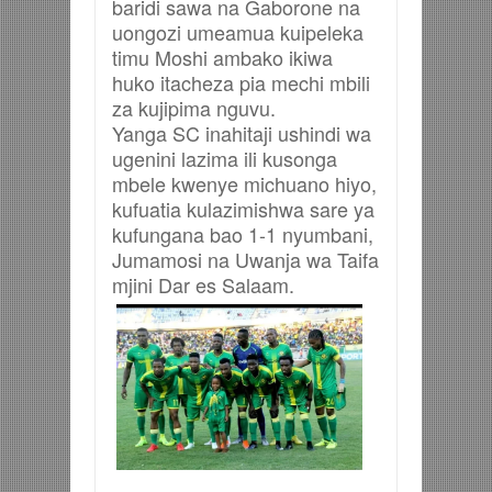
baridi sawa na Gaborone na
uongozi umeamua kuipeleka
timu Moshi ambako ikiwa
huko itacheza pia mechi mbili
za kujipima nguvu.
Yanga SC inahitaji ushindi wa
ugenini lazima ili kusonga
mbele kwenye michuano hiyo,
kufuatia kulazimishwa sare ya
kufungana bao 1-1 nyumbani,
Jumamosi na Uwanja wa Taifa
mjini Dar es Salaam.