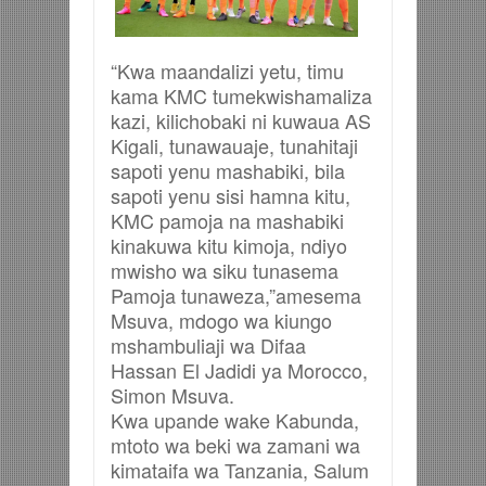
“Kwa maandalizi yetu, timu
kama KMC tumekwishamaliza
kazi, kilichobaki ni kuwaua AS
Kigali, tunawauaje, tunahitaji
sapoti yenu mashabiki, bila
sapoti yenu sisi hamna kitu,
KMC pamoja na mashabiki
kinakuwa kitu kimoja, ndiyo
mwisho wa siku tunasema
Pamoja tunaweza,”amesema
Msuva, mdogo wa kiungo
mshambuliaji wa Difaa
Hassan El Jadidi ya Morocco,
Simon Msuva.
Kwa upande wake Kabunda,
mtoto wa beki wa zamani wa
kimataifa wa Tanzania, Salum