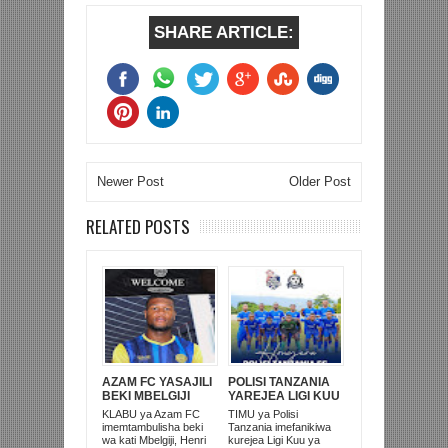
SHARE ARTICLE:
Newer Post
Older Post
RELATED POSTS
AZAM FC YASAJILI
POLISI TANZANIA
BEKI MBELGIJI
YAREJEA LIGI KUU
ALIKUWA
BAADA YA
KLABU ya Azam FC
TIMU ya Polisi
ANACHEZA
KUISHUSHA
imemtambulisha beki
Tanzania imefanikiwa
AFRIKA KUSINI
TANZANIA
wa kati Mbelgiji, Henri
kurejea Ligi Kuu ya