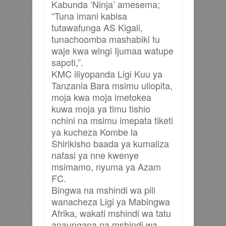
Kabunda ‘Ninja’ amesema;
“Tuna imani kabisa
tutawafunga AS Kigali,
tunachoomba mashabiki tu
waje kwa wingi Ijumaa watupe
sapoti,”.
KMC iliyopanda Ligi Kuu ya
Tanzania Bara msimu uliopita,
moja kwa moja imetokea
kuwa moja ya timu tishio
nchini na msimu imepata tiketi
ya kucheza Kombe la
Shirikisho baada ya kumaliza
nafasi ya nne kwenye
msimamo, nyuma ya Azam
FC.
Bingwa na mshindi wa pili
wanacheza Ligi ya Mabingwa
Afrika, wakati mshindi wa tatu
anaungana na mshindi wa