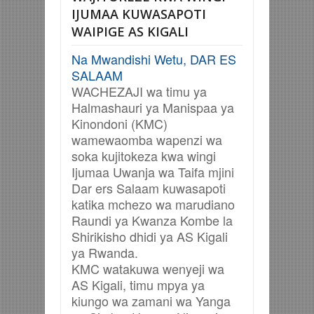
IJUMAA KUWASAPOTI
WAIPIGE AS KIGALI
Na Mwandishi Wetu, DAR ES
SALAAM
WACHEZAJI wa timu ya
Halmashauri ya Manispaa ya
Kinondoni (KMC)
wamewaomba wapenzi wa
soka kujitokeza kwa wingi
Ijumaa Uwanja wa Taifa mjini
Dar ers Salaam kuwasapoti
katika mchezo wa marudiano
Raundi ya Kwanza Kombe la
Shirikisho dhidi ya AS Kigali
ya Rwanda.
KMC watakuwa wenyeji wa
AS Kigali, timu mpya ya
kiungo wa zamani wa Yanga