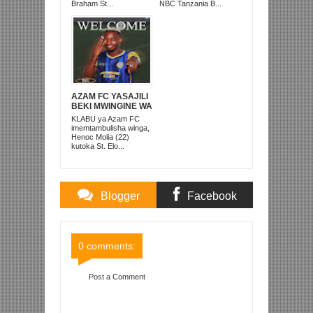
PRISONS
Braham St...
NBC Tanzania B...
AZAM FC YASAJILI
BEKI MWINGINE WA
KATI MKONGO
KLABU ya Azam FC
KUTOKA LUPOPO
imemtambulisha winga,
Henoc Molia (22)
kutoka St. Elo...
Blogger
Facebook
Comments
Comments
0 comments:
Post a Comment
Item Reviewed:
KMC YAOMBA MASHABIKI
WAJITOKEZE KWA WINGI IJUMAA