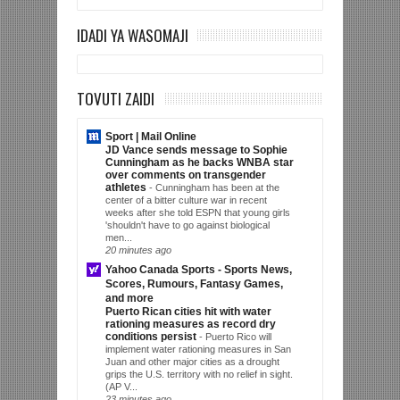
IDADI YA WASOMAJI
TOVUTI ZAIDI
Sport | Mail Online
JD Vance sends message to Sophie
Cunningham as he backs WNBA star
over comments on transgender
athletes
-
Cunningham has been at the
center of a bitter culture war in recent
weeks after she told ESPN that young girls
'shouldn't have to go against biological
men...
20 minutes ago
Yahoo Canada Sports - Sports News,
Scores, Rumours, Fantasy Games,
and more
Puerto Rican cities hit with water
rationing measures as record dry
conditions persist
-
Puerto Rico will
implement water rationing measures in San
Juan and other major cities as a drought
grips the U.S. territory with no relief in sight.
(AP V...
23 minutes ago