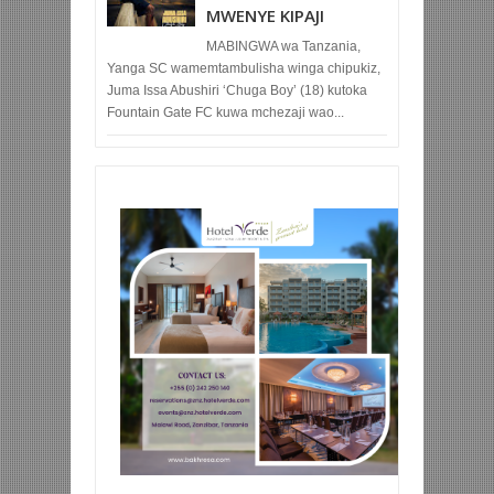
MWENYE KIPAJI
MABINGWA wa Tanzania,
Yanga SC wamemtambulisha winga chipukiz,
Juma Issa Abushiri ‘Chuga Boy’ (18) kutoka
Fountain Gate FC kuwa mchezaji wao...