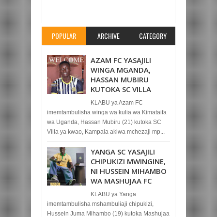
KUWASAPOTI WAIPIGE AS KIGALI
Rating:
5
Reviewed By:
Mahmoud Bin Zubeiry
POPULAR
ARCHIVE
CATEGORY
AZAM FC YASAJILI
WINGA MGANDA,
HASSAN MUBIRU
KUTOKA SC VILLA
KLABU ya Azam FC
imemtambulisha winga wa kulia wa Kimataifa
wa Uganda, Hassan Mubiru (21) kutoka SC
Villa ya kwao, Kampala akiwa mchezaji mp...
YANGA SC YASAJILI
CHIPUKIZI MWINGINE,
NI HUSSEIN MIHAMBO
WA MASHUJAA FC
KLABU ya Yanga
imemtambulisha mshambuliaji chipukizi,
Hussein Juma Mihambo (19) kutoka Mashujaa