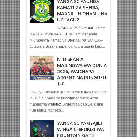
YANGA SC YAUNDA
KAMATI ZA SHERIA,
MAADILI, NIDHAMU NA
UCHAGUZI
TAARIFA KWA VYOMBO VYA
HABARI MWANASHERIA Sam Mapande,
Mjumbe wa Kamati ya Utendaji ya YANGA –
(Utawala Bora) anapenda kutoa taarifa kupi...
NI HISPANIA
MABINGWA WA DUNIA
2026, WAICHAPA
ARGENTINA PUNGUFU
1-0
TIMU ya Hispania imefanikiwa kutwaa Kombe
la Dunia baada ya kuwafunga waliokuwa
mabingwa watetezi, Argentina bao 1-0 usiku
huu katika mchezo...
YANGA SC YAMSAJILI
WINGA CHIPUKIZI WA
FOUNTAIN GATE