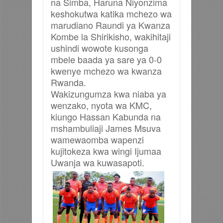
na Simba, Haruna Niyonzima
keshokutwa katika mchezo wa
marudiano Raundi ya Kwanza
Kombe la Shirikisho, wakihitaji
ushindi wowote kusonga
mbele baada ya sare ya 0-0
kwenye mchezo wa kwanza
Rwanda.
Wakizungumza kwa niaba ya
wenzako, nyota wa KMC,
kiungo Hassan Kabunda na
mshambuliaji James Msuva
wamewaomba wapenzi
kujitokeza kwa wingi Ijumaa
Uwanja wa kuwasapoti.