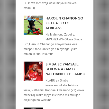
FC kuwa mchezaji wake mpya kuelekea
msimu uj...
HAROUN CHANONGO
KUTUA TOTO
AFRICANS
Na Mahmoud Zubeiry,
MWANZA WINGA wa Simba
SC, Haroun Chanongo anayecheza kwa
mkopo Stand United ya Shinyanga, yuko
mbioni kutua Toto Afric...
SIMBA SC YAMSAJILI
BEKI WA AZAM FC
NATHANIEL CHILAMBO
KLABU ya Simba
imemtambulisha beki wa
kulia, Nathaniel Raphael Chilambo (22) kuwa
mchezaji wake mpya kuelekea msimu ujao
akijiunga na Wekund...