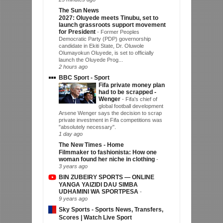
The Sun News
2027: Oluyede meets Tinubu, set to
launch grassroots support movement
for President
-
Former Peoples
Democratic Party (PDP) governorship
candidate in Ekiti State, Dr. Oluwole
Olumayokun Oluyede, is set to officially
launch the Oluyede Prog...
2 hours ago
BBC Sport - Sport
Fifa private money plan
had to be scrapped -
Wenger
-
Fifa's chief of
global football development
Arsene Wenger says the decision to scrap
private investment in Fifa competitions was
"absolutely necessary".
1 day ago
The New Times - Home
Filmmaker to fashionista: How one
woman found her niche in clothing
-
3 years ago
BIN ZUBEIRY SPORTS — ONLINE
YANGA YAIZIDI DAU SIMBA
UDHAMINI WA SPORTPESA
-
9 years ago
Sky Sports - Sports News, Transfers,
Scores | Watch Live Sport