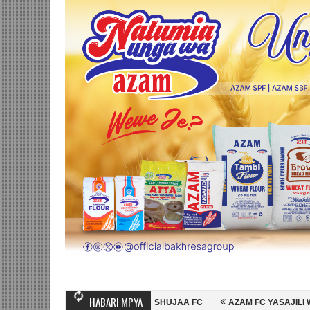
HABARI MPYA
IHAMBO WA MASHUJAA FC
AZAM FC YASAJILI WINGA MGANDA, HASSA