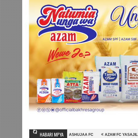
HABARI MPYA
 MIHAMBO WA MASHUJAA FC
AZAM FC YASAJILI WINGA MGANDA, HASS