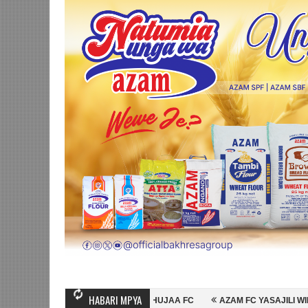
HABARI MPYA
HAMBO WA MASHUJAA FC
AZAM FC YASAJILI WINGA MGANDA, HASSAN