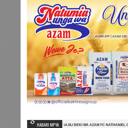
HABARI MPYA
IMBA SC YAMSAJILI BEKI WA AZAM FC NATHANIEL CHILAMBO
NI HIS