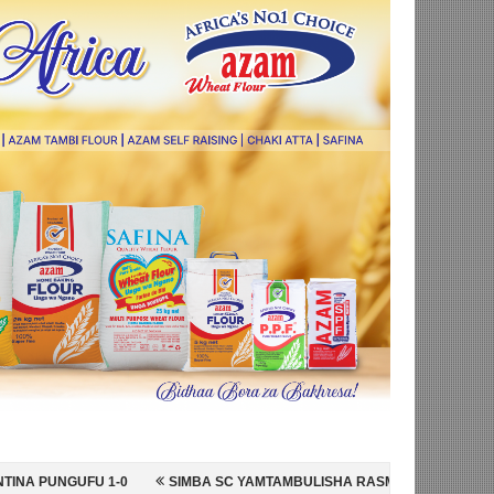
SIMBA SC YAMTAMBULISHA RASMI 'MKATA UMEME' KELVIN NASHON