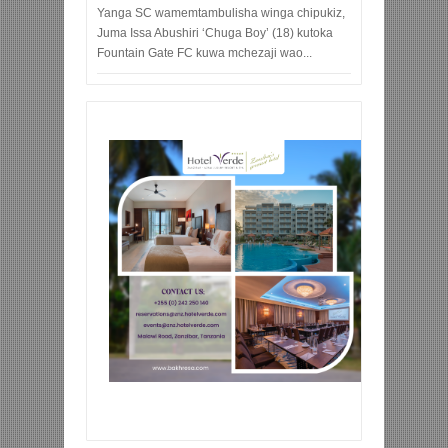
Yanga SC wamemtambulisha winga chipukiz,
Juma Issa Abushiri ‘Chuga Boy’ (18) kutoka
Fountain Gate FC kuwa mchezaji wao...