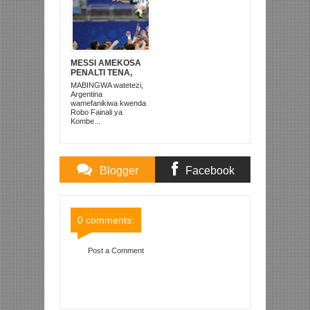
MESSI AMEKOSA
PENALTI TENA,
LAKINI AMEFUNGA
MABINGWA watetezi,
NA ARGENTINA
Argentina
IMEITOA MISRI
wamefanikiwa kwenda
Robo Fainali ya
Kombe...
Blogger
Facebook
Comments
Comments
0 comments:
Post a Comment
Item Reviewed:
TRABELSI AWAREJESHA SKHIRI
NA MEJBRI KIKOSI CHA TUNISIA AFCON
Rating:
5
Reviewed By:
Mahmoud Bin Zubeiry