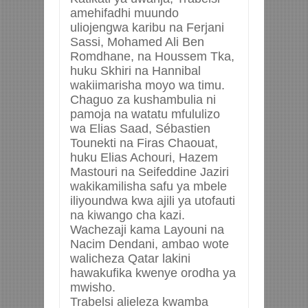
amehifadhi muundo
uliojengwa karibu na Ferjani
Sassi, Mohamed Ali Ben
Romdhane, na Houssem Tka,
huku Skhiri na Hannibal
wakiimarisha moyo wa timu.
Chaguo za kushambulia ni
pamoja na watatu mfululizo
wa Elias Saad, Sébastien
Tounekti na Firas Chaouat,
huku Elias Achouri, Hazem
Mastouri na Seifeddine Jaziri
wakikamilisha safu ya mbele
iliyoundwa kwa ajili ya utofauti
na kiwango cha kazi.
Wachezaji kama Layouni na
Nacim Dendani, ambao wote
walicheza Qatar lakini
hawakufika kwenye orodha ya
mwisho.
Trabelsi alieleza kwamba