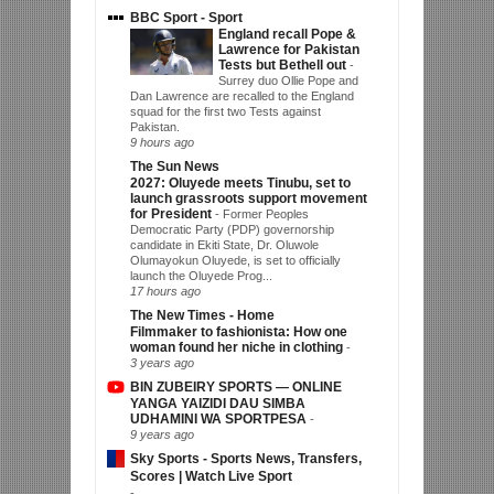
BBC Sport - Sport
England recall Pope &
Lawrence for Pakistan
Tests but Bethell out
-
Surrey duo Ollie Pope and
Dan Lawrence are recalled to the England
squad for the first two Tests against
Pakistan.
9 hours ago
The Sun News
2027: Oluyede meets Tinubu, set to
launch grassroots support movement
for President
-
Former Peoples
Democratic Party (PDP) governorship
candidate in Ekiti State, Dr. Oluwole
Olumayokun Oluyede, is set to officially
launch the Oluyede Prog...
17 hours ago
The New Times - Home
Filmmaker to fashionista: How one
woman found her niche in clothing
-
3 years ago
BIN ZUBEIRY SPORTS — ONLINE
YANGA YAIZIDI DAU SIMBA
UDHAMINI WA SPORTPESA
-
9 years ago
Sky Sports - Sports News, Transfers,
Scores | Watch Live Sport
-