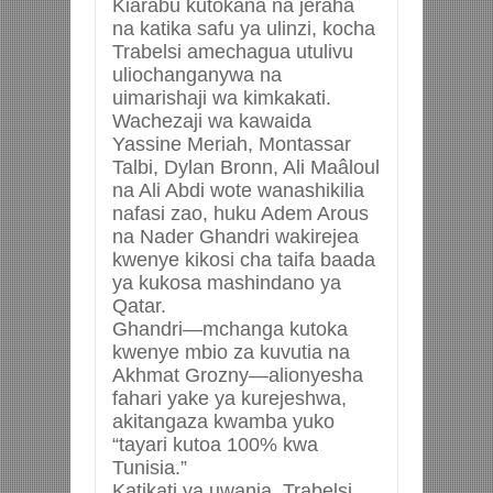
Kiarabu kutokana na jeraha
na katika safu ya ulinzi, kocha
Trabelsi amechagua utulivu
uliochanganywa na
uimarishaji wa kimkakati.
Wachezaji wa kawaida
Yassine Meriah, Montassar
Talbi, Dylan Bronn, Ali Maâloul
na Ali Abdi wote wanashikilia
nafasi zao, huku Adem Arous
na Nader Ghandri wakirejea
kwenye kikosi cha taifa baada
ya kukosa mashindano ya
Qatar.
Ghandri—mchanga kutoka
kwenye mbio za kuvutia na
Akhmat Grozny—alionyesha
fahari yake ya kurejeshwa,
akitangaza kwamba yuko
“tayari kutoa 100% kwa
Tunisia.”
Katikati ya uwanja, Trabelsi