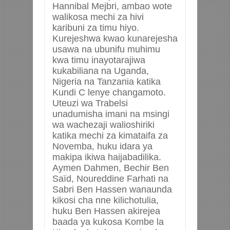
Hannibal Mejbri, ambao wote
walikosa mechi za hivi
karibuni za timu hiyo.
Kurejeshwa kwao kunarejesha
usawa na ubunifu muhimu
kwa timu inayotarajiwa
kukabiliana na Uganda,
Nigeria na Tanzania katika
Kundi C lenye changamoto.
Uteuzi wa Trabelsi
unadumisha imani na msingi
wa wachezaji walioshiriki
katika mechi za kimataifa za
Novemba, huku idara ya
makipa ikiwa haijabadilika.
Aymen Dahmen, Bechir Ben
Saïd, Noureddine Farhati na
Sabri Ben Hassen wanaunda
kikosi cha nne kilichotulia,
huku Ben Hassen akirejea
baada ya kukosa Kombe la