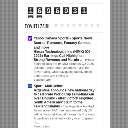
1
6
9
6
9
3
1
5
8
TOVUTI ZAIDI
Yahoo Canada Sports - Sports News,
Scores, Rumours, Fantasy Games,
and more
Himax Technologies Inc (HIMX) (Q2
2026) Earnings Call Highlights:
Strong Revenue and Margin ...
-
Himax
Technologies Inc (HIMX) exceeds Q2 2026
guidance with robust automotive and non-
driver sales, while navigating supply chain
constraints and setting a...
1 minute ago
Sport | Mail Online
Argentina announce new national day
to celebrate World Cup semi-final win
over England - after victory reignited
South Americans' claim to the
Falkland Islands
-
The Argentine Football
Association (AFA) has announced July 15
will be 'National Football Teams Day' to mark
Argentina's semi-final victory over England
du...
7 hours ago