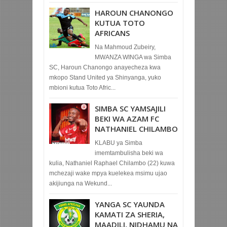
HAROUN CHANONGO
KUTUA TOTO
AFRICANS
Na Mahmoud Zubeiry,
MWANZA WINGA wa Simba
SC, Haroun Chanongo anayecheza kwa
mkopo Stand United ya Shinyanga, yuko
mbioni kutua Toto Afric...
SIMBA SC YAMSAJILI
BEKI WA AZAM FC
NATHANIEL CHILAMBO
KLABU ya Simba
imemtambulisha beki wa
kulia, Nathaniel Raphael Chilambo (22) kuwa
mchezaji wake mpya kuelekea msimu ujao
akijiunga na Wekund...
YANGA SC YAUNDA
KAMATI ZA SHERIA,
MAADILI, NIDHAMU NA