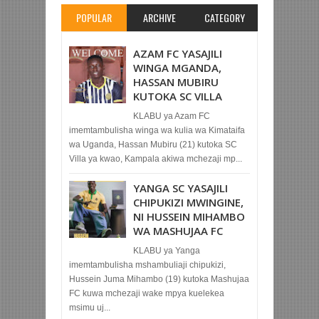
POPULAR
ARCHIVE
CATEGORY
AZAM FC YASAJILI
WINGA MGANDA,
HASSAN MUBIRU
KUTOKA SC VILLA
KLABU ya Azam FC
imemtambulisha winga wa kulia wa Kimataifa
wa Uganda, Hassan Mubiru (21) kutoka SC
Villa ya kwao, Kampala akiwa mchezaji mp...
YANGA SC YASAJILI
CHIPUKIZI MWINGINE,
NI HUSSEIN MIHAMBO
WA MASHUJAA FC
KLABU ya Yanga
imemtambulisha mshambuliaji chipukizi,
Hussein Juma Mihambo (19) kutoka Mashujaa
FC kuwa mchezaji wake mpya kuelekea
msimu uj...