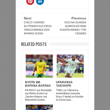
Next
Previous
CHICO USHINDI
KOCHA UGANDA
ALIYEWAHI KUCHEZA
AUMIZA KICHWA
YANGA MWAKA 2020
KUKATA WAWILI THE
AFARIKI DUNIA
CRANES
RELATED POSTS
NYOTA WA
UFARANSA
BAFANA BAFANA
YAICHAPA
NA MAMELODI
MOROCCO 2-0 NA
KIUNGO wa Kimataifa
TIMU ya Ufaransa
SUNDOWNS,
KUTINGA NUSU
wa Afrika Kusini na
imefanikiwa kwenda
JAYDEN ADAMS
FAINALI KOMBE LA
Jayden Adams wa
Nusu Fainali ya Kombe
AFARIKI DUNIA
DUNIA
Mamelodi Sundo...
la Dunia baa...