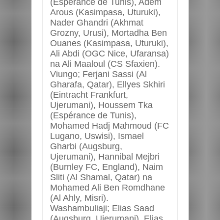
(Espérance de Tunis), Adem
Arous (Kasimpasa, Uturuki),
Nader Ghandri (Akhmat
Grozny, Urusi), Mortadha Ben
Ouanes (Kasimpasa, Uturuki),
Ali Abdi (OGC Nice, Ufaransa)
na Ali Maaloul (CS Sfaxien).
Viungo; Ferjani Sassi (Al
Gharafa, Qatar), Ellyes Skhiri
(Eintracht Frankfurt,
Ujerumani), Houssem Tka
(Espérance de Tunis),
Mohamed Hadj Mahmoud (FC
Lugano, Uswisi), Ismael
Gharbi (Augsburg,
Ujerumani), Hannibal Mejbri
(Burnley FC, England), Naim
Sliti (Al Shamal, Qatar) na
Mohamed Ali Ben Romdhane
(Al Ahly, Misri).
Washambuliaji; Elias Saad
(Augsburg, Ujerumani), Elias