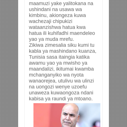
maamuzi yake yalitokana na
ushindani na usawa wa
kimbinu, akiongeza kuwa
wachezaji chipukizi
wataanzishwa hatua kwa
hatua ili kuhifadhi maendeleo
yao ya muda mrefu.
Zikiwa zimesalia siku kumi tu
kabla ya mashindano kuanza,
Tunisia sasa itaingia katika
awamu yao ya mwisho ya
maandalizi, ikitumai kwamba
mchanganyiko wa nyota
wanaorejea, utulivu wa ulinzi
na uongozi wenye uzoefu
unaweza kuwaongoza ndani
kabisa ya raundi ya mtoano.