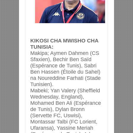
KIKOSI CHA MWISHO CHA
TUNISIA:
Makipa; Aymen Dahmen (CS
Sfaxien), Bechir Ben Saïd
(Espérance de Tunis), Sabri
Ben Hassen (Étoile du Sahel)
na Noureddine Farhati (Stade
Tunisien).
Mabeki; Yan Valery (Sheffield
Wednesday, England),
Mohamed Ben Ali (Espérance
de Tunis), Dylan Bronn
(Servette FC, Uswisi),
Montassar Talbi (FC Lorient,
Ufaransa), Yassine Meriah