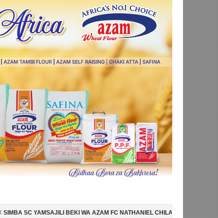
BEKI WA AZAM FC NATHANIEL CHILAMBO
NI HISPANIA MABINGWA WA 