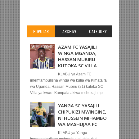
Item Reviewed:
KOCHA AZAM ASEMA MECHI
ITAKUWA NGUMU, LAKINI WATAPAMBANIA
USHINDI
Rating:
5
Reviewed By:
Mahmoud Bin
Zubeiry
POPULAR
ARCHIVE
CATEGORY
AZAM FC YASAJILI
WINGA MGANDA,
HASSAN MUBIRU
KUTOKA SC VILLA
KLABU ya Azam FC
imemtambulisha winga wa kulia wa Kimataifa
wa Uganda, Hassan Mubiru (21) kutoka SC
Villa ya kwao, Kampala akiwa mchezaji mp...
YANGA SC YASAJILI
CHIPUKIZI MWINGINE,
NI HUSSEIN MIHAMBO
WA MASHUJAA FC
KLABU ya Yanga