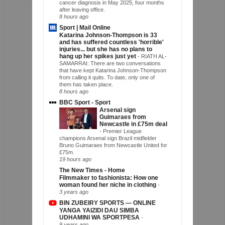
cancer diagnosis in May 2025, four months
after leaving office.
8 hours ago
Sport | Mail Online
Katarina Johnson-Thompson is 33
and has suffered countless 'horrible'
injuries... but she has no plans to
hang up her spikes just yet
-
RIATH AL-
SAMARRAI: There are two conversations
that have kept Katarina Johnson-Thompson
from calling it quits. To date, only one of
them has taken place.
8 hours ago
BBC Sport - Sport
Arsenal sign
Guimaraes from
Newcastle in £75m deal
-
Premier League
champions Arsenal sign Brazil midfielder
Bruno Guimaraes from Newcastle United for
£75m.
19 hours ago
The New Times - Home
Filmmaker to fashionista: How one
woman found her niche in clothing
-
3 years ago
BIN ZUBEIRY SPORTS — ONLINE
YANGA YAIZIDI DAU SIMBA
UDHAMINI WA SPORTPESA
-
9 years ago