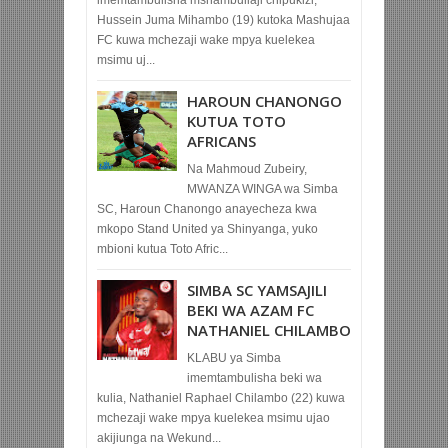
imemtambulisha mshambuliaji chipukizi,
Hussein Juma Mihambo (19) kutoka Mashujaa
FC kuwa mchezaji wake mpya kuelekea
msimu uj...
HAROUN CHANONGO
KUTUA TOTO
AFRICANS
Na Mahmoud Zubeiry,
MWANZA WINGA wa Simba
SC, Haroun Chanongo anayecheza kwa
mkopo Stand United ya Shinyanga, yuko
mbioni kutua Toto Afric...
SIMBA SC YAMSAJILI
BEKI WA AZAM FC
NATHANIEL CHILAMBO
KLABU ya Simba
imemtambulisha beki wa
kulia, Nathaniel Raphael Chilambo (22) kuwa
mchezaji wake mpya kuelekea msimu ujao
akijiunga na Wekund...