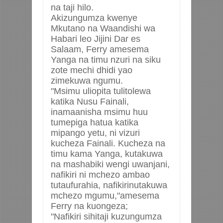
na taji hilo.
Akizungumza kwenye
Mkutano na Waandishi wa
Habari leo Jijini Dar es
Salaam, Ferry amesema
Yanga na timu nzuri na siku
zote mechi dhidi yao
zimekuwa ngumu.
"Msimu uliopita tulitolewa
katika Nusu Fainali,
inamaanisha msimu huu
tumepiga hatua katika
mipango yetu, ni vizuri
kucheza Fainali. Kucheza na
timu kama Yanga, kutakuwa
na mashabiki wengi uwanjani,
nafikiri ni mchezo ambao
tutaufurahia, nafikirinutakuwa
mchezo mgumu,"amesema
Ferry na kuongeza;
"Nafikiri sihitaji kuzungumza