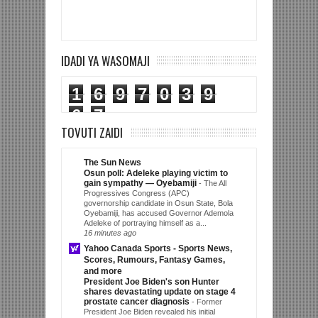
IDADI YA WASOMAJI
1
6
9
7
0
3
9
6
7
TOVUTI ZAIDI
The Sun News
Osun poll: Adeleke playing victim to
gain sympathy — Oyebamiji
-
The All
Progressives Congress (APC)
governorship candidate in Osun State, Bola
Oyebamiji, has accused Governor Ademola
Adeleke of portraying himself as a...
16 minutes ago
Yahoo Canada Sports - Sports News,
Scores, Rumours, Fantasy Games,
and more
President Joe Biden's son Hunter
shares devastating update on stage 4
prostate cancer diagnosis
-
Former
President Joe Biden revealed his initial