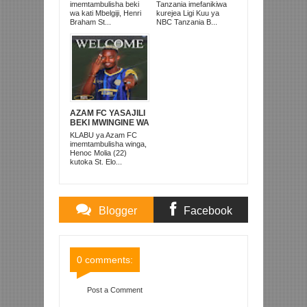
ANACHEZA
KUISHUSHA
imemtambulisha beki
Tanzania imefanikiwa
AFRIKA KUSINI
TANZANIA
wa kati Mbelgiji, Henri
kurejea Ligi Kuu ya
PRISONS
Braham St...
NBC Tanzania B...
AZAM FC YASAJILI
BEKI MWINGINE WA
KATI MKONGO
KLABU ya Azam FC
KUTOKA LUPOPO
imemtambulisha winga,
Henoc Molia (22)
kutoka St. Elo...
Blogger
Facebook
Comments
Comments
0 comments:
Post a Comment