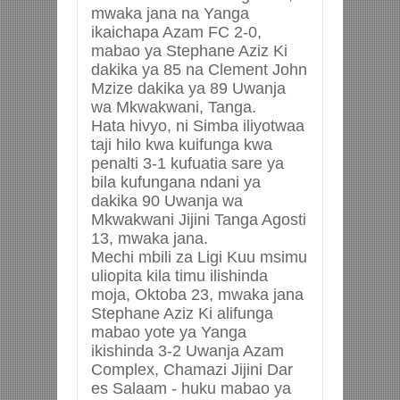
mwaka jana na Yanga
ikaichapa Azam FC 2-0,
mabao ya Stephane Aziz Ki
dakika ya 85 na Clement John
Mzize dakika ya 89 Uwanja
wa Mkwakwani, Tanga.
Hata hivyo, ni Simba iliyotwaa
taji hilo kwa kuifunga kwa
penalti 3-1 kufuatia sare ya
bila kufungana ndani ya
dakika 90 Uwanja wa
Mkwakwani Jijini Tanga Agosti
13, mwaka jana.
Mechi mbili za Ligi Kuu msimu
uliopita kila timu ilishinda
moja, Oktoba 23, mwaka jana
Stephane Aziz Ki alifunga
mabao yote ya Yanga
ikishinda 3-2 Uwanja Azam
Complex, Chamazi Jijini Dar
es Salaam - huku mabao ya