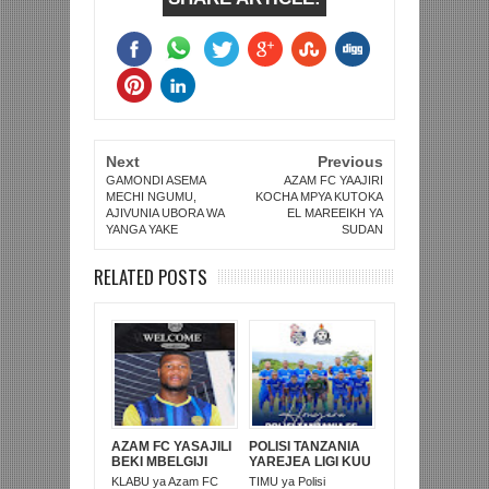
Next
Previous
GAMONDI ASEMA
AZAM FC YAAJIRI
MECHI NGUMU,
KOCHA MPYA KUTOKA
AJIVUNIA UBORA WA
EL MAREEIKH YA
YANGA YAKE
SUDAN
RELATED POSTS
AZAM FC YASAJILI
POLISI TANZANIA
BEKI MBELGIJI
YAREJEA LIGI KUU
ALIKUWA
BAADA YA
KLABU ya Azam FC
TIMU ya Polisi