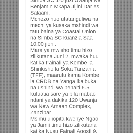
Simba SC 1-0 juzi Uwanja wa
Benjamin Mkapa Jijini Dar es
Salaam.
Mchezo huo utatanguliwa na
mechi ya kusaka mshindi wa
tatu baina ya Coastal Union
na Simba SC kuanzia Saa
10:00 jioni.
Mara ya mwisho timu hizo
zilikutana Juni 2, mwaka huu
katika Fainali ya Kombe la
Shirikisho la Soka Tanzania
(TFF), maarufu kama Kombe
la CRDB na Yanga ikaibuka
na ushindi wa penalti 6-5
kufuatia sare ya bila mabao
ndani ya dakika 120 Uwanja
wa New Amaan Complex,
Zanzibar.
Msimu uliopita kwenye Ngao
ya Jamii timu hizo zilikutana
katika Nusu Fainali Agosti 9,