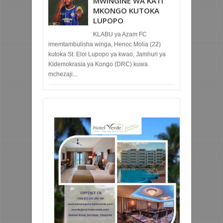
MWINGINE WA KATI
MKONGO KUTOKA
LUPOPO
KLABU ya Azam FC
imemtambulisha winga, Henoc Molia (22)
kutoka St. Eloi Lupopo ya kwao, Jamhuri ya
Kidemokrasia ya Kongo (DRC) kuwa
mchezaji...