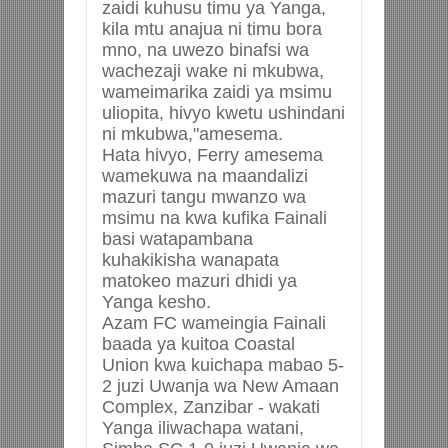
zaidi kuhusu timu ya Yanga,
kila mtu anajua ni timu bora
mno, na uwezo binafsi wa
wachezaji wake ni mkubwa,
wameimarika zaidi ya msimu
uliopita, hivyo kwetu ushindani
ni mkubwa,"amesema.
Hata hivyo, Ferry amesema
wamekuwa na maandalizi
mazuri tangu mwanzo wa
msimu na kwa kufika Fainali
basi watapambana
kuhakikisha wanapata
matokeo mazuri dhidi ya
Yanga kesho.
Azam FC wameingia Fainali
baada ya kuitoa Coastal
Union kwa kuichapa mabao 5-
2 juzi Uwanja wa New Amaan
Complex, Zanzibar - wakati
Yanga iliwachapa watani,