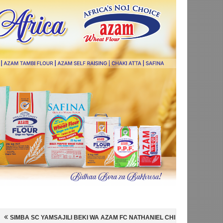
 BEKI WA AZAM FC NATHANIEL CHILAMBO
NI HISPANIA MABINGWA WA