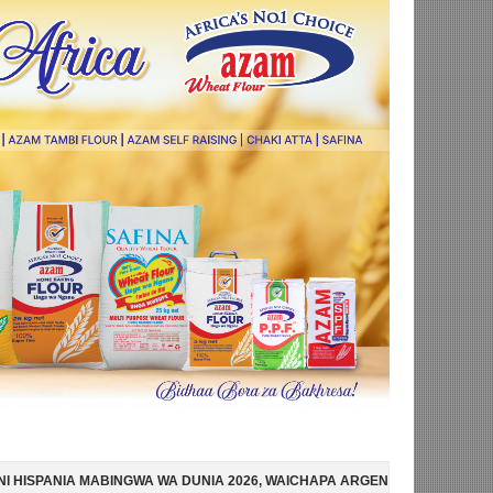
 WA DUNIA 2026, WAICHAPA ARGENTINA PUNGUFU 1-0
SIMBA SC YAM