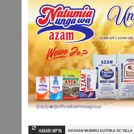
HABARI MPYA
INGA MGANDA, HASSAN MUBIRU KUTOKA SC VILLA
SIMBA SC YAMSAJ