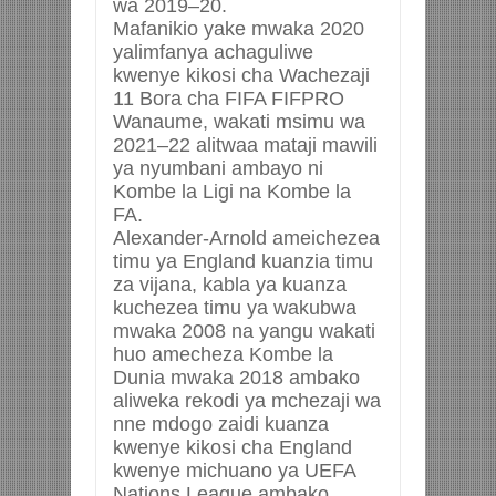
wa 2019–20.
Mafanikio yake mwaka 2020
yalimfanya achaguliwe
kwenye kikosi cha Wachezaji
11 Bora cha FIFA FIFPRO
Wanaume, wakati msimu wa
2021–22 alitwaa mataji mawili
ya nyumbani ambayo ni
Kombe la Ligi na Kombe la
FA.
Alexander-Arnold ameichezea
timu ya England kuanzia timu
za vijana, kabla ya kuanza
kuchezea timu ya wakubwa
mwaka 2008 na yangu wakati
huo amecheza Kombe la
Dunia mwaka 2018 ambako
aliweka rekodi ya mchezaji wa
nne mdogo zaidi kuanza
kwenye kikosi cha England
kwenye michuano ya UEFA
Nations League ambako