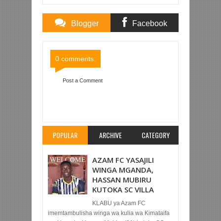
Blogger
Facebook
Comments
Comments
0 comments:
Post a Comment
Item Reviewed:
REAL MADRID YAMSAJILI
TRENT ALEXANDER-ARNOLD MIAKA SITA
Rating:
5
Reviewed By:
Mahmoud Bin Zubeiry
POPULAR
ARCHIVE
CATEGORY
AZAM FC YASAJILI
WINGA MGANDA,
HASSAN MUBIRU
KUTOKA SC VILLA
KLABU ya Azam FC
imemtambulisha winga wa kulia wa Kimataifa