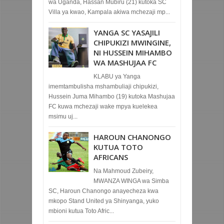
wa Uganda, Hassan Mubiru (21) kutoka SC
Villa ya kwao, Kampala akiwa mchezaji mp...
YANGA SC YASAJILI
CHIPUKIZI MWINGINE,
NI HUSSEIN MIHAMBO
WA MASHUJAA FC
KLABU ya Yanga
imemtambulisha mshambuliaji chipukizi,
Hussein Juma Mihambo (19) kutoka Mashujaa
FC kuwa mchezaji wake mpya kuelekea
msimu uj...
HAROUN CHANONGO
KUTUA TOTO
AFRICANS
Na Mahmoud Zubeiry,
MWANZA WINGA wa Simba
SC, Haroun Chanongo anayecheza kwa
mkopo Stand United ya Shinyanga, yuko
mbioni kutua Toto Afric...