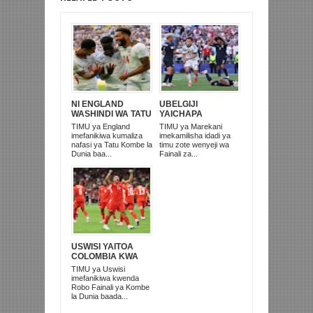
NI ENGLAND
UBELGIJI
WASHINDI WA TATU
YAICHAPA
KOMBE LA DUNIA
MAREKANI 4-1 NA
TIMU ya England
TIMU ya Marekani
2026
KUITUPA NJE
imefanikiwa kumaliza
imekamilisha idadi ya
KOMBE LA DUNIA
nafasi ya Tatu Kombe la
timu zote wenyeji wa
Dunia baa...
Fainali za...
USWISI YAITOA
COLOMBIA KWA
MATUTA NA
TIMU ya Uswisi
KUTINGA ROBO
imefanikiwa kwenda
FAINALI
Robo Fainali ya Kombe
la Dunia baada...