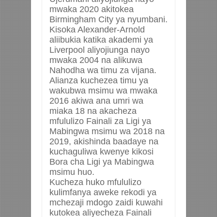
mwaka 2020 akitokea
Birmingham City ya nyumbani.
Kisoka Alexander-Arnold
aliibukia katika akademi ya
Liverpool aliyojiunga nayo
mwaka 2004 na alikuwa
Nahodha wa timu za vijana.
Alianza kuchezea timu ya
wakubwa msimu wa mwaka
2016 akiwa ana umri wa
miaka 18 na akacheza
mfululizo Fainali za Ligi ya
Mabingwa msimu wa 2018 na
2019, akishinda baadaye na
kuchaguliwa kwenye kikosi
Bora cha Ligi ya Mabingwa
msimu huo.
Kucheza huko mfululizo
kulimfanya aweke rekodi ya
mchezaji mdogo zaidi kuwahi
kutokea aliyecheza Fainali