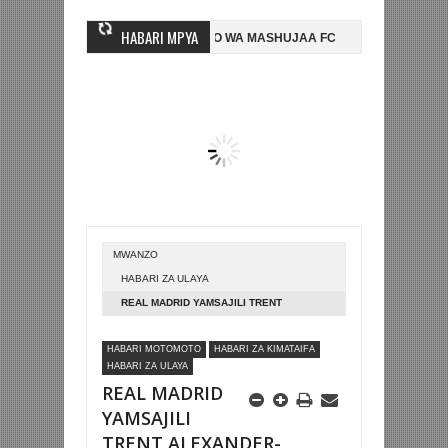
HABARI MPYA
INGINE, NI HUSSEIN MIHAMBO WA MASHUJAA FC
AZAM FC YASAJILI W
 NA KUTINGA FAINALI KOMBE LA DUNIA
BETPAWA YADHAMINI LIGI Y
MWANZO
HABARI ZA ULAYA
REAL MADRID YAMSAJILI TRENT
ALEXANDER-ARNOLD MIAKA SITA
HABARI MOTOMOTO
HABARI ZA KIMATAIFA
HABARI ZA ULAYA
REAL MADRID
YAMSAJILI
TRENT ALEXANDER-