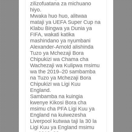
zilizofuatana za michuano
hiyo.
Mwaka huo huo, alitwaa
mataji ya UEFA Super Cup na
Klabu Bingwa ya Dunia ya
FIFA, wakati katika
mashindano ya nyumbani
Alexander-Arnold alishinda
Tuzo ya Mchezaji Bora
Chipukizi wa Chama cha
Wachezaji wa Kulipwa msimu
wa the 2019–20 sambamba
na Tuzo ya Mchezaji Bora
Chipukizi wa Ligi Kuu
England.
Sambamba na kuingia
kwenye Kikosi Bora cha
msimu cha PFA Ligi Kuu ya
England na kuiwezesha
Liverpool kutwaa taji la 30 la
Ligi Kuu ya England msimu