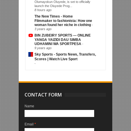
Olumayokun Oluyede, is set to officially
launch the Oluyede Prog...
8 hours ago
The New Times - Home
Filmmaker to fashionista: How one
woman found her niche in clothing
-
3 years ago
BIN ZUBEIRY SPORTS — ONLINE
YANGA YAIZIDI DAU SIMBA
UDHAMINI WA SPORTPESA
-
9 years ago
Sky Sports - Sports News, Transfers,
Scores | Watch Live Sport
-
CONTACT FORM
Name
Email
*