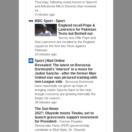
Thursday, following sharp losses in SpaceX
and Advanced Micro Devices that renewed
sk...
3 minutes ago
BBC Sport - Sport
England recall Pope &
Lawrence for Pakistan
Tests but Bethell out
-
Surrey duo Ollie Pope and
Dan Lawrence are recalled to the England
squad for the first two Tests against
Pakistan.
10 minutes ago
Sport | Mail Online
Revealed: The latest on Borussia
Dortmund's 'interest' in a move for
Jadon Sancho - after the former Man
United star was pictured training with
non-League side
-
Borussia Dortmund
have reportedly not given up hope of
bringing Jadon Sancho back to the club,
though concerns are growing internally the
longer his search...
39 minutes ago
The Sun News
2027: Oluyede meets Tinubu, set to
launch grassroots support movement
for President
-
Former Peoples
Democratic Party (PDP) governorship
candidate in Ekiti State, Dr. Oluwole