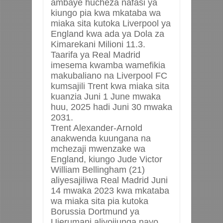
ambaye hucheza nafasi ya
kiungo pia kwa mkataba wa
miaka sita kutoka Liverpool ya
England kwa ada ya Dola za
Kimarekani Milioni 11.3.
Taarifa ya Real Madrid
imesema kwamba wamefikia
makubaliano na Liverpool FC
kumsajili Trent kwa miaka sita
kuanzia Juni 1 June mwaka
huu, 2025 hadi Juni 30 mwaka
2031.
Trent Alexander-Arnold
anakwenda kuungana na
mchezaji mwenzake wa
England, kiungo Jude Victor
William Bellingham (21)
aliyesajiliwa Real Madrid Juni
14 mwaka 2023 kwa mkataba
wa miaka sita pia kutoka
Borussia Dortmund ya
Ujerumani aliyojiunga nayo